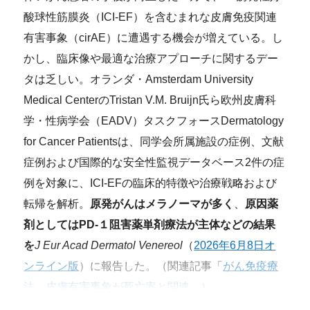
酸球性筋膜炎（ICI-EF）を含むまれな皮膚免疫関連
有害事象（cirAE）に遭遇する機会が増えている。し
かし、臨床像や最適な治療アプローチに関するデー
タは乏しい。オランダ・Amsterdam University
Medical CenterのTristan V.M. Bruijn氏ら欧州皮膚科
学・性病学会（EADV）タスクフォースDermatology
for Cancer Patientsは、同学会所属施設の症例、文献
症例および国際的な安全性監視データベース2件の症
例を対象に、ICI-EFの臨床的特徴や治療戦略および
転帰を解析。
原発がんはメラノーマが多く
、
原因薬
剤としてはPD-１阻害薬単剤療法が主体などの結果
を
J Eur Acad Dermatol Venereol
（
2026年6月8日オ
ンライン版
）に報告した。（関連記事「
がん免疫療
法、皮膚有害事象が死亡率と関連
」）