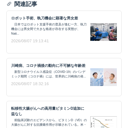
関連記事
ロボット手術、執刀機会に顕著な男女差
日本ではロボット支援手術の普及が進む一方、執刀
機会には男女間で大きな格差が存在する実態が、
Nati...
2026/08/07 19:13:41
川崎病、コロナ禍後の動向に不可解な年齢差
新型コロナウイルス感染症（COVID-19）のパンデ
ミック期間（コロナ禍）には、世界的に川崎病の発...
2026/08/07 18:32:16
転移性大腸がんへの高用量ビタミンD追加に
益なし
前臨床試験のエビデンスから、ビタミンD（VD）の
大腸がんに対する抗腫瘍作用が示唆されている。米・