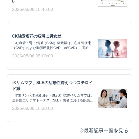
D...
2026/08/06 18:45:00
CKM症候群の転帰に男女差
心血管・腎・代謝（CKM）症候群は、心血管疾患
（CVD）および動脈硬化性CVD（ASCVD）、死亡...
2026/08/06 05:00:00
ベリムマブ、SLEの活動性抑えつつステロイ
ド減
抗Bリンパ球刺激因子（BLyS）抗体ベリムマブは、
全身性エリテマトーデス（SLE）患者における疾患...
2026/08/05 18:30:00
最新記事一覧を見る