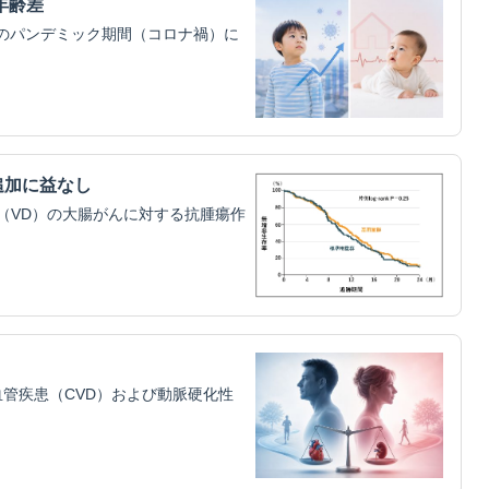
年齢差
）のパンデミック期間（コロナ禍）に
追加に益なし
（VD）の大腸がんに対する抗腫瘍作
管疾患（CVD）および動脈硬化性