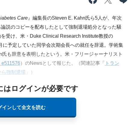
iabetes Care
』編集長のSteven E. Kahn氏ら5人が、年次
る論説のコピーを配布したとして強制退場処分となった騒
uke Clinical Research Institute教授の
027年）1月に予定していた同学会次期会長への就任を辞退。学術集
inson氏も辞意を表明したという。米・フリージャーナリスト
: e511576
）のNewsとして報じた。（関連記事「
トラン
から強制退場
」）
にはログインが必要です
グインして全文を読む