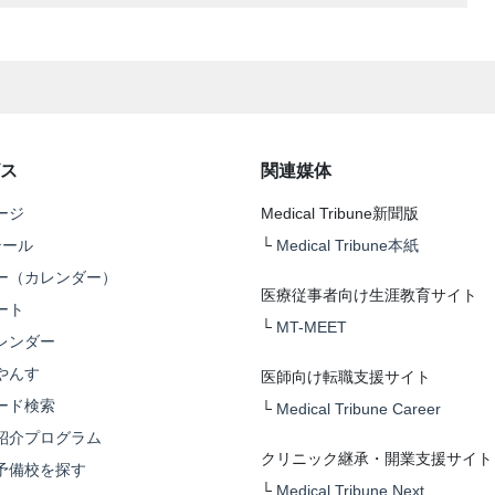
ス
関連媒体
ージ
Medical Tribune新聞版
テール
└
Medical Tribune本紙
ー（カレンダー）
医療従事者向け生涯教育サイト
ート
└
MT-MEET
レンダー
やんす
医師向け転職支援サイト
ード検索
└
Medical Tribune Career
紹介プログラム
クリニック継承・開業支援サイト
予備校を探す
└
Medical Tribune Next