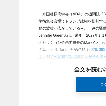
米国糖尿病学会（ADA）の機関誌『
D
学術集会会場でトランプ政権を批判す
動の波紋が広がっている－。一連の騒動を受け、米・D
Jennifer Green氏は、来年（2
会セッション企画委員長のMark Atk
のJanice H. Tanne氏が
BMJ
（
2026; 393
プ批判でADA機関誌編集長らが学会場
全文を読む
ロ