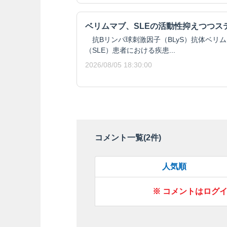
ベリムマブ、SLEの活動性抑えつつス
抗Bリンパ球刺激因子（BLyS）抗体ベリ
（SLE）患者における疾患...
2026/08/05 18:30:00
コメント一覧(
2
件)
人気順
※ コメントはログ