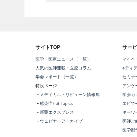
サイトTOP
サービ
医学・医療ニュース（一覧）
マイペ
人気の医師連載・医療コラム
eディ
学会レポート（一覧）
セミナ
特設ページ
アンケ
└
メディカルトリビューン情報局
学会カ
└
感染症Hot Topics
エビで
└
新薬エクスプレス
キーワ
└
ウェビナーアーカイブ
医師ご
医学部