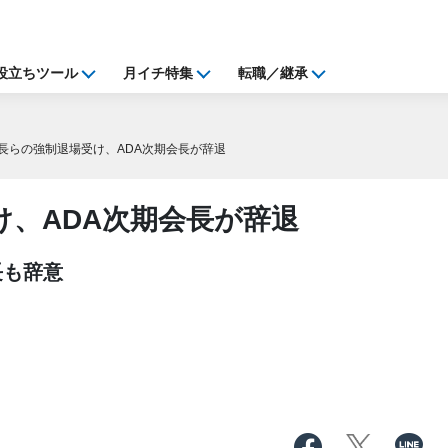
役立ちツール
月イチ特集
転職／継承
長らの強制退場受け、ADA次期会長が辞退
け、ADA次期会長が辞退
長も辞意