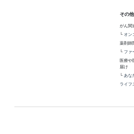
その他
がん関
└
オン
薬剤師
└
ファ
医療や
届け
└
あな
ライフ