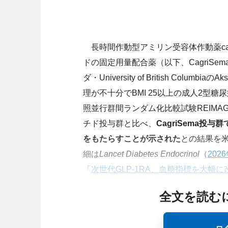
長時間作動型アミリン受容体作動薬cagril
ドの固定用量配合薬（以下、CagriSe
ダ・University of British Colu
理が不十分でBMI 25以上の成人2型
照並行群間ランダム化比較試験REIMAGIN
チド投与群と比べ、
CagriSema投
をもたらすことが示された
との結果を米
細は
Lancet Diabetes Endocrinol
（
202
「
次世代GLP-1RA、血糖指標を大幅に
全文を読む