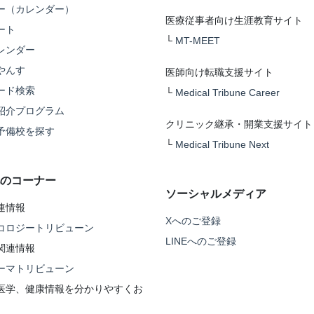
ー（カレンダー）
医療従事者向け生涯教育サイト
ート
└
MT-MEET
レンダー
やんす
医師向け転職支援サイト
ード検索
└
Medical Tribune Career
紹介プログラム
クリニック継承・開業支援サイト
予備校を探す
└
Medical Tribune Next
のコーナー
ソーシャルメディア
連情報
Xへのご登録
コロジートリビューン
LINEへのご登録
関連情報
ーマトリビューン
医学、健康情報を分かりやすくお