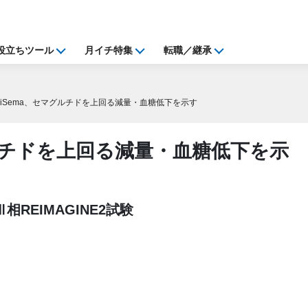
役立ちツール
月イチ特集
転職／継承
griSema、セマグルチドを上回る減量・血糖低下を示す
グルチドを上回る減量・血糖低下を示
相REIMAGINE2試験