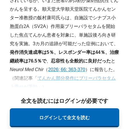
されているが、いまだ患者の約3割が薬剤抵抗性てん
かんを呈する。順天堂大学順天堂医院てんかんセン
ター准教授の飯村康司氏らは、自施設でシナプス小
胞蛋白2A（SV2A）作用薬ブリーバラセタムを開始
した焦点てんかん患者を対象に、単施設後ろ向き研
究を実施。3カ月の追跡が可能だった症例において、
発作消失達成率は5％、レスポンダー率は44％、治療
継続率は76.5％で
、
忍容性も全般的に良好だった
と
Neurol Med Chir
（
2026; 66: 363-370
）に報告した。
（関連記事「
てんかん部分発作にブリーバラセタム
上乗せが著効
」）
全文を読むにはログインが必要です
ログインして全文を読む