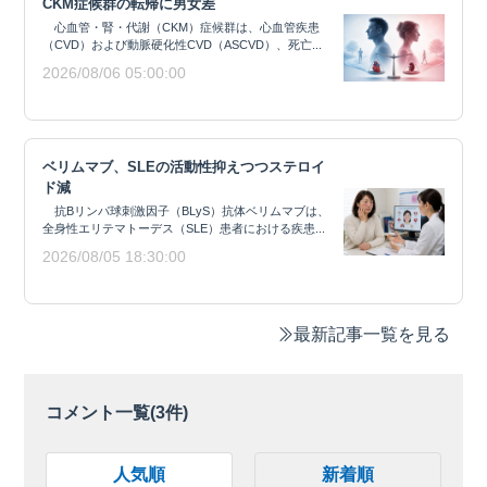
CKM症候群の転帰に男女差
心血管・腎・代謝（CKM）症候群は、心血管疾患
（CVD）および動脈硬化性CVD（ASCVD）、死亡...
2026/08/06 05:00:00
ベリムマブ、SLEの活動性抑えつつステロイ
ド減
抗Bリンパ球刺激因子（BLyS）抗体ベリムマブは、
全身性エリテマトーデス（SLE）患者における疾患...
2026/08/05 18:30:00
最新記事一覧を見る
コメント一覧(
3
件)
人気順
新着順