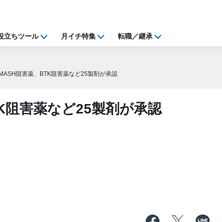
役立ちツール
月イチ特集
転職／継承
MASH阻害薬、BTK阻害薬など25製剤が承認
TK阻害薬など25製剤が承認