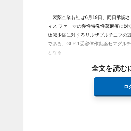
製薬企業各社は6月19日、同日承認さ
ィス ファーマの慢性特発性蕁麻疹に対
板減少症に対するリルザブルチニブの2
である。
GLP-1受容体作動薬セマグ
となる
全文を読む
ロ