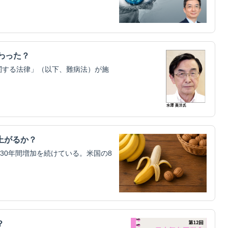
わった？
関する法律」（以下、難病法）が施
上がるか？
30年間増加を続けている。米国の8
？