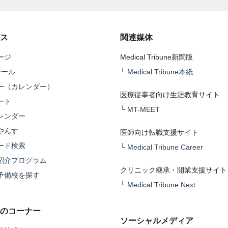
ス
関連媒体
ージ
Medical Tribune新聞版
テール
└
Medical Tribune本紙
ー（カレンダー）
医療従事者向け生涯教育サイト
ート
└
MT-MEET
レンダー
やんす
医師向け転職支援サイト
ード検索
└
Medical Tribune Career
紹介プログラム
クリニック継承・開業支援サイト
予備校を探す
└
Medical Tribune Next
のコーナー
ソーシャルメディア