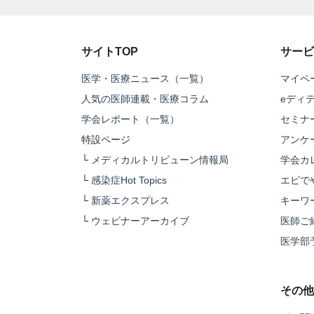
サイトTOP
サービ
医学・医療ニュース（一覧）
マイペ
人気の医師連載・医療コラム
eディ
学会レポート（一覧）
セミナ
特設ページ
アンケ
└
メディカルトリビューン情報局
学会カ
└
感染症Hot Topics
エビで
└
新薬エクスプレス
キーワ
└
ウェビナーアーカイブ
医師ご
医学部
その他