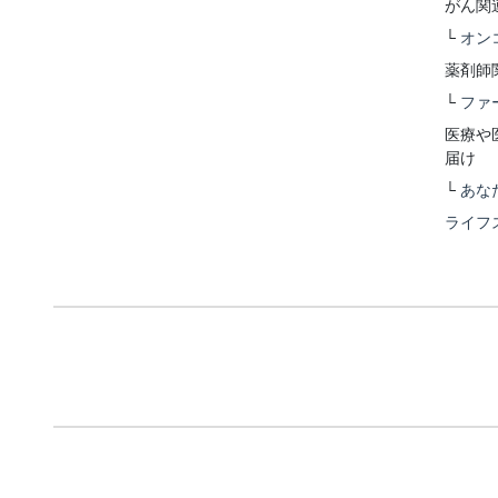
がん関
└
オン
薬剤師
└
ファ
医療や
届け
└
あな
ライフ