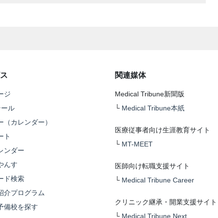
ス
関連媒体
ージ
Medical Tribune新聞版
テール
└
Medical Tribune本紙
ー（カレンダー）
医療従事者向け生涯教育サイト
ート
└
MT-MEET
レンダー
やんす
医師向け転職支援サイト
ード検索
└
Medical Tribune Career
紹介プログラム
クリニック継承・開業支援サイト
予備校を探す
└
Medical Tribune Next