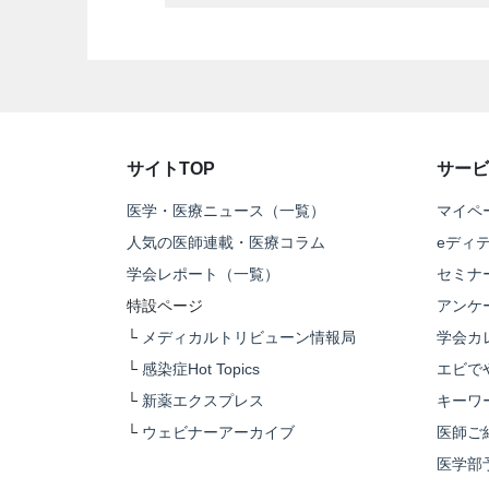
サイトTOP
サービ
医学・医療ニュース（一覧）
マイペ
人気の医師連載・医療コラム
eディ
学会レポート（一覧）
セミナ
特設ページ
アンケ
└
メディカルトリビューン情報局
学会カ
└
感染症Hot Topics
エビで
└
新薬エクスプレス
キーワ
└
ウェビナーアーカイブ
医師ご
医学部