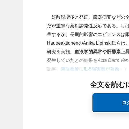
好酸球増多と発疹、臓器病変などの全身
だが重篤な薬剤誘発性反応である。し
呈するが、長期的影響のエビデンスは限られる。ドイ
HautreaktionenのAnika Lip
研究を実施。
血液学的異常や肝酵素上昇
発生していた
との結果を
Acta Derm Ven
記事「
重症薬疹にIL-5阻害薬が著効
」）
全文を読む
ロ