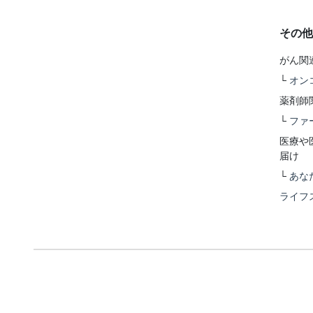
その他
がん関
└
オン
薬剤師
└
ファ
医療や
届け
└
あな
ライフ