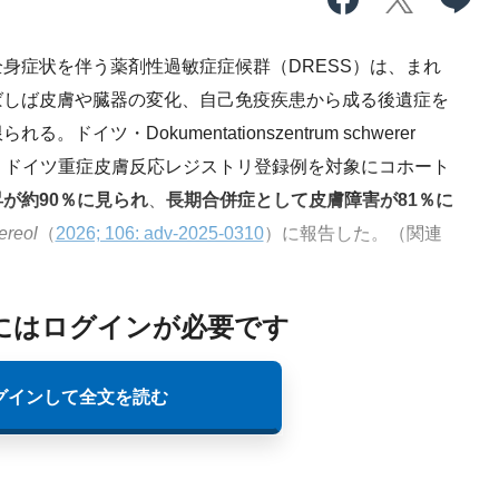
症状を伴う薬剤性過敏症症候群（DRESS）は、まれ
ばしば皮膚や臓器の変化、自己免疫疾患から成る後遺症を
ツ・Dokumentationszentrum schwerer
inski氏らは、ドイツ重症皮膚反応レジストリ登録例を対象にコホート
が約90％に見られ
、
長期合併症として皮膚障害が81％に
ereol
（
2026; 106: adv-2025-0310
）に報告した。（関連
にはログインが必要です
グインして全文を読む