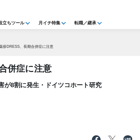
役立ちツール
月イチ特集
転職／継承
薬疹DRESS、長期合併症に注意
期合併症に注意
害が8割に発生・ドイツコホート研究