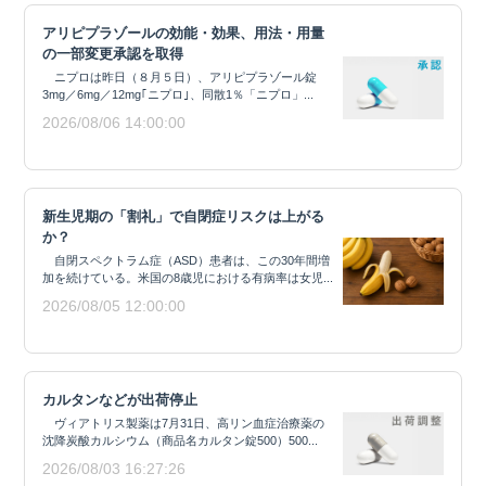
アリピプラゾールの効能・効果、用法・用量
の一部変更承認を取得
ニプロは昨日（８月５日）、アリピプラゾール錠
3mg／6mg／12mg｢ニプロ｣、同散1％「ニプロ」...
2026/08/06 14:00:00
新生児期の「割礼」で自閉症リスクは上がる
か？
自閉スペクトラム症（ASD）患者は、この30年間増
加を続けている。米国の8歳児における有病率は女児...
2026/08/05 12:00:00
カルタンなどが出荷停止
ヴィアトリス製薬は7月31日、高リン血症治療薬の
沈降炭酸カルシウム（商品名カルタン錠500）500...
2026/08/03 16:27:26