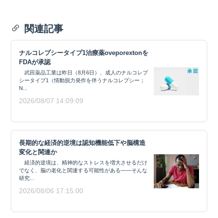
関連記事
ナルコレプシータイプ1治療薬oveporextonを
FDAが承認
武田薬品工業は昨日（8月6日）、成人のナルコレプ
シータイプ1（情動脱力発作を伴うナルコレプシー；
N...
2026/08/07 14:09:09
長期的な経済的逆境は認知機能低下や脳構造
変化と関連か
経済的逆境は、精神的なストレスを増大させるだけ
でなく、脳の老化と関連する可能性がある——そんな
研究...
2026/08/06 17:15:00