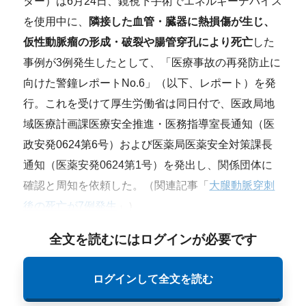
ター）は6月24日、鏡視下手術でエネルギーデバイス
を使用中に、
隣接した血管・臓器に熱損傷が生じ、
仮性動脈瘤の形成・破裂や腸管穿孔により死亡
した
事例が3例発生したとして、「医療事故の再発防止に
向けた警鐘レポートNo.6」（以下、レポート）を発
行。これを受けて厚生労働省は同日付で、医政局地
域医療計画課医療安全推進・医務指導室長通知（医
政安発0624第6号）および医薬局医薬安全対策課長
通知（医薬安発0624第1号）を発出し、関係団体に
確認と周知を依頼した。（関連記事「
大腿動脈穿刺
後の死亡が7例発生
」）
全文を読むにはログインが必要です
ログインして全文を読む