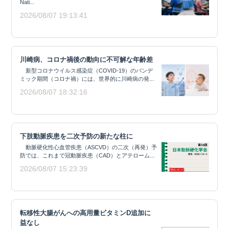
Nati...
2026/08/07 19:13:41
川崎病、コロナ禍後の動向に不可解な年齢差
新型コロナウイルス感染症（COVID-19）のパンデ
ミック期間（コロナ禍）には、世界的に川崎病の発...
2026/08/07 18:32:16
下肢動脈疾患を二次予防の新たな柱に
動脈硬化性心血管疾患（ASCVD）の二次（再発）予
防では、これまで冠動脈疾患（CAD）とアテローム...
2026/08/07 15:23:39
転移性大腸がんへの高用量ビタミンD追加に
益なし