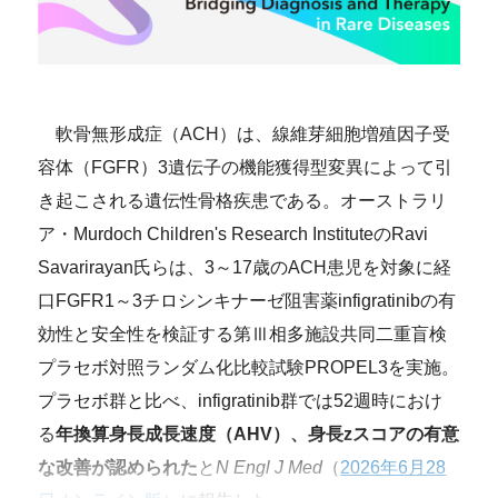
軟骨無形成症（ACH）は、線維芽細胞増殖因子受
容体（FGFR）3遺伝子の機能獲得型変異によって引
き起こされる遺伝性骨格疾患である。オーストラリ
ア・Murdoch Children's Research InstituteのRavi
Savarirayan氏らは、3～17歳のACH患児を対象に経
口FGFR1～3チロシンキナーゼ阻害薬infigratinibの有
効性と安全性を検証する第Ⅲ相多施設共同二重盲検
プラセボ対照ランダム化比較試験PROPEL3を実施。
プラセボ群と比べ、infigratinib群では52週時におけ
る
年換算身長成長速度（AHV）、身長zスコアの有意
な改善が認められた
と
N Engl J Med
（
2026年6月28