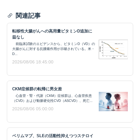
関連記事
転移性大腸がんへの高用量ビタミンD追加に
益なし
前臨床試験のエビデンスから、ビタミンD（VD）の
大腸がんに対する抗腫瘍作用が示唆されている。米・
D...
2026/08/06 18:45:00
CKM症候群の転帰に男女差
心血管・腎・代謝（CKM）症候群は、心血管疾患
（CVD）および動脈硬化性CVD（ASCVD）、死亡...
2026/08/06 05:00:00
ベリムマブ、SLEの活動性抑えつつステロイ