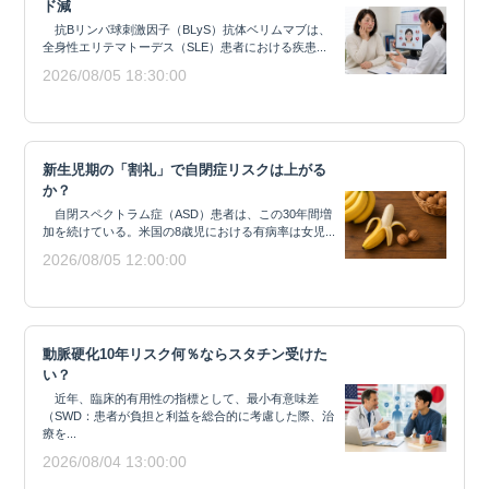
ド減
抗Bリンパ球刺激因子（BLyS）抗体ベリムマブは、
全身性エリテマトーデス（SLE）患者における疾患...
2026/08/05 18:30:00
新生児期の「割礼」で自閉症リスクは上がる
か？
自閉スペクトラム症（ASD）患者は、この30年間増
加を続けている。米国の8歳児における有病率は女児...
2026/08/05 12:00:00
動脈硬化10年リスク何％ならスタチン受けた
い？
近年、臨床的有用性の指標として、最小有意味差
（SWD：患者が負担と利益を総合的に考慮した際、治
療を...
2026/08/04 13:00:00