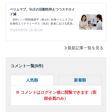
ベリムマブ、SLEの活動性抑えつつステロイ
ド減
抗Bリンパ球刺激因子（BLyS）抗体ベリムマブは、
全身性エリテマトーデス（SLE）患者における疾患...
2026/08/05 18:30:00
最新記事一覧を見る
コメント一覧(
8
件)
人気順
新着順
※ コメントはログイン後に閲覧できます（医
師会員のみ）