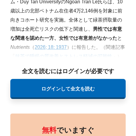
ム・Duy Tan UniversityのNgoan Tran Le氏らは、10
歳以上の北部ベトナム在住者4万2,146例を対象に前
向きコホート研究を実施。全体として緑茶摂取量の
増加は全死亡リスクの低下と関連し、
男性では有意
な関連を認めた一方、女性では有意差がなかった
と
Nutrients
（
2026; 18: 1937
）に報告した。（関連記事
「
抹茶で睡眠の質改善とストレス軽減の可能性
」）
全文を読むにはログインが必要です
ログインして全文を読む
無料
でいますぐ