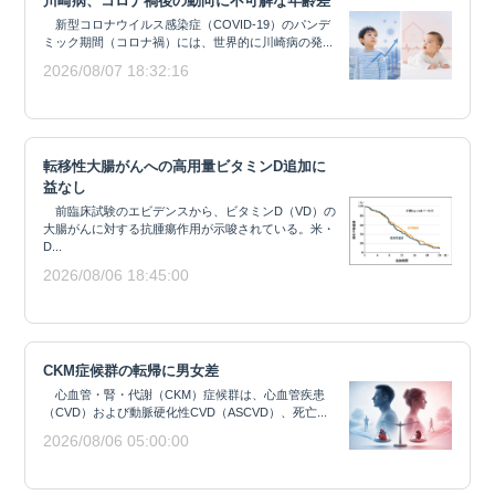
川崎病、コロナ禍後の動向に不可解な年齢差
新型コロナウイルス感染症（COVID-19）のパンデ
ミック期間（コロナ禍）には、世界的に川崎病の発...
2026/08/07 18:32:16
転移性大腸がんへの高用量ビタミンD追加に
益なし
前臨床試験のエビデンスから、ビタミンD（VD）の
大腸がんに対する抗腫瘍作用が示唆されている。米・
D...
2026/08/06 18:45:00
CKM症候群の転帰に男女差
心血管・腎・代謝（CKM）症候群は、心血管疾患
（CVD）および動脈硬化性CVD（ASCVD）、死亡...
2026/08/06 05:00:00