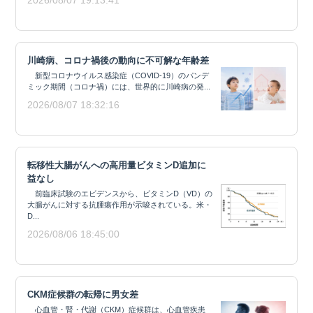
2026/08/07 19:13:41
川崎病、コロナ禍後の動向に不可解な年齢差
新型コロナウイルス感染症（COVID-19）のパンデ
ミック期間（コロナ禍）には、世界的に川崎病の発...
2026/08/07 18:32:16
転移性大腸がんへの高用量ビタミンD追加に
益なし
前臨床試験のエビデンスから、ビタミンD（VD）の
大腸がんに対する抗腫瘍作用が示唆されている。米・
D...
2026/08/06 18:45:00
CKM症候群の転帰に男女差
心血管・腎・代謝（CKM）症候群は、心血管疾患