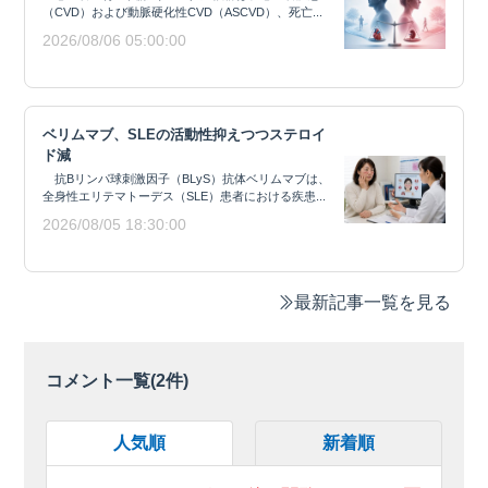
（CVD）および動脈硬化性CVD（ASCVD）、死亡...
2026/08/06 05:00:00
ベリムマブ、SLEの活動性抑えつつステロイ
ド減
抗Bリンパ球刺激因子（BLyS）抗体ベリムマブは、
全身性エリテマトーデス（SLE）患者における疾患...
2026/08/05 18:30:00
最新記事一覧を見る
コメント一覧(
2
件)
人気順
新着順