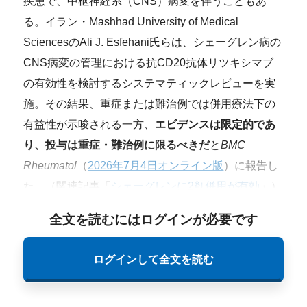
疾患で、中枢神経系（CNS）病変を伴うこともあ
る。イラン・Mashhad University of Medical
SciencesのAli J. Esfehani氏らは、シェーグレン病の
CNS病変の管理における抗CD20抗体リツキシマブ
の有効性を検討するシステマティックレビューを実
施。その結果、重症または難治例では併用療法下の
有益性が示唆される一方、
エビデンスは限定的であ
り、投与は重症・難治例に限るべきだ
と
BMC
Rheumatol
（
2026年7月4日オンライン版
）に報告し
た。（関連記事「
シェーグレンに2剤併用が有効
」）
全文を読むにはログインが必要です
ログインして全文を読む