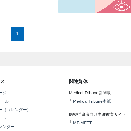
1
ス
関連媒体
ージ
Medical Tribune新聞版
テール
└
Medical Tribune本紙
ー（カレンダー）
医療従事者向け生涯教育サイト
ート
└
MT-MEET
レンダー