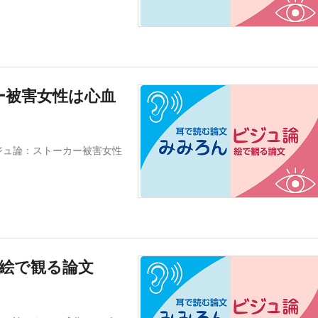
ー被害女性は心血
ジュ論：ストーカー被害女性
絵で観る論文