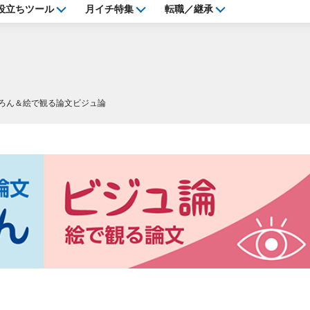
役立ちツール
月イチ特集
転職／継承
ろん＆絵で観る論文ビジュ論