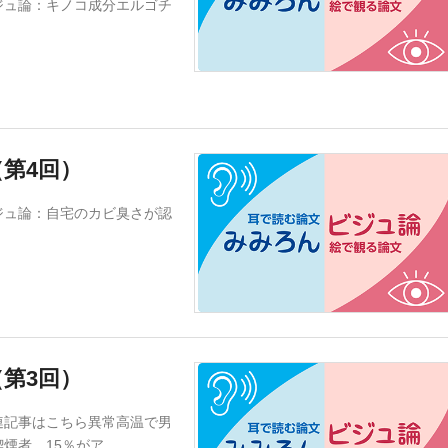
ジュ論：キノコ成分エルゴチ
第4回）
ジュ論：自宅のカビ臭さが認
第3回）
連記事はこちら異常高温で男
喫煙者、15％がア…