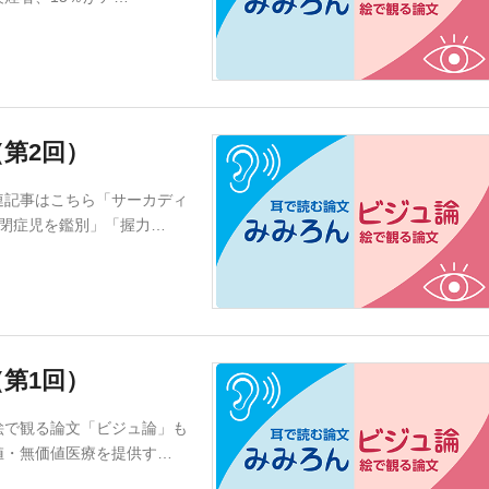
第2回）
連記事はこちら「サーカディ
閉症児を鑑別」「握力…
第1回）
絵で観る論文「ビジュ論」も
値・無価値医療を提供す…