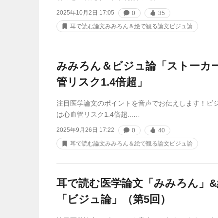
2025年10月2日 17:05
0
35
耳で読む論文みみろん＆絵で観る論文ビジュ論
みみろん＆ビジュ論「ストーカ
管リスク1.4倍超」
注目医学論文のポイントを音声でお伝えします！ビ
は心血管リスク1.4倍超...…
2025年9月26日 17:22
0
40
耳で読む論文みみろん＆絵で観る論文ビジュ論
耳で読む医学論文「みみろん」&
「ビジュ論」（第5回）