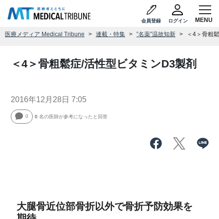
会員登録
ログイン
医療メディア Medical Tribune
連載・特集
”名薬”温故知新
＜4＞骨粗鬆
＜4＞骨粗鬆症/活性型ビタミンD3製剤
2016年12月28日 7:05
0
0
名の医師が参考になったと回答
大腿骨近位部骨折以外で骨折予防効果を
期待