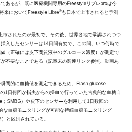
るが、既に医療機関専用のFreestyleリブレproは今
®
いてFreestyle Libre
も日本で上市されると予測
で上市されたのが最初で、その後、世界各地で承認されつつ
挿入したセンサーは14日間有効で、この間、いつ何時で
糖値（正確には皮下間質液中のグルコース濃度）が測定で
正が不要なことである（記事末の関連リンク参照。動画あ
に血糖値を測定できるため、Flash glucose
これまでの1日何回か指尖からの採血で行っていた古典的な血糖自
od glucose；SMBG）や皮下のセンサ―を利用して1日数回の
続的な血糖モニタリングが可能な持続血糖モニタリング
ing；CGM）と区別されている。