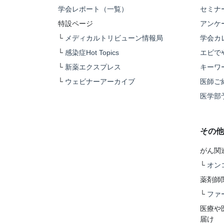
学会レポート（一覧）
セミナ
特設ページ
アンケ
└
メディカルトリビューン情報局
学会カ
└
感染症Hot Topics
エビで
└
新薬エクスプレス
キーワ
└
ウェビナーアーカイブ
医師ご
医学部
その他
がん関
└
オン
薬剤師
└
ファ
医療や
届け