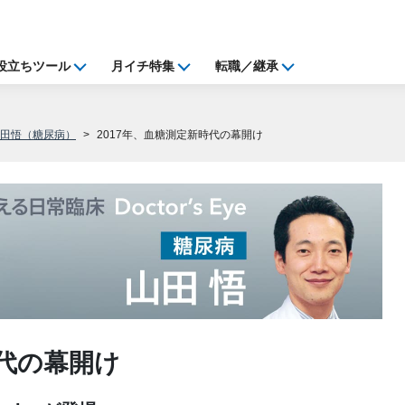
役立ちツール
月イチ特集
転職／継承
山田悟（糖尿病）
2017年、血糖測定新時代の幕開け
時代の幕開け