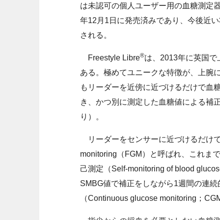
は未認可の個人ユーザー用の血糖測定器であ
年12月1日に発売済みであり、今後近い将来にお
される。
®
Freestyle Libre
は、2013年に英国
ある。極めてユニークな特徴が、上腕に
もリーダーを近傍に近づけるだけで血
き、かつ別に測定した血糖値による補
り）。
リーダーをセンサーに近づけるだけで瞬間的
monitoring（FGM）と呼ばれ、
己測定（Self-monitoring of blo
SMBG値で補正をしながら1週間の連
（Continuous glucose monitor