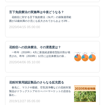
舌下免疫療法の実施率は今後どうなる？
花粉症に対する舌下免疫療法（SLIT）の保険適用範
囲が12歳未満の小児にも拡大されてからおよそ2年...
2020/04/15 05:00:00
花粉症への抗体療法、その浸透度は？
一昨年（2018年）4月に新規経皮吸収型貼付剤が発
売され、昨年（2019年）12月には抗体療法の保...
2020/04/06 05:10:00
花粉対策用認証製品のさらなる拡充図る
春先に、マスクや眼鏡、空気清浄機などの花粉対策
製品がドラッグストアやスーパーマーケットの店頭を
賑わ...
2019/12/27 05:05:00