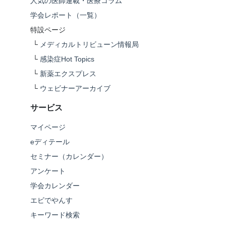
人気の医師連載・医療コラム
学会レポート（一覧）
特設ページ
└
メディカルトリビューン情報局
└
感染症Hot Topics
└
新薬エクスプレス
└
ウェビナーアーカイブ
サービス
マイページ
eディテール
セミナー（カレンダー）
アンケート
学会カレンダー
エビでやんす
キーワード検索