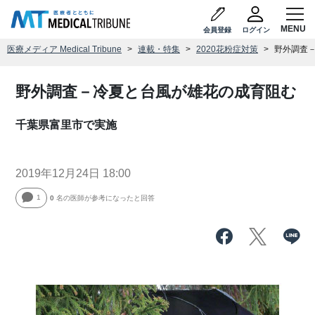
会員登録
ログイン
医療メディア Medical Tribune
連載・特集
2020花粉症対策
野外調査
野外調査－冷夏と台風が雄花の成育阻む
千葉県富里市で実施
2019年12月24日 18:00
1
0
名の医師が参考になったと回答