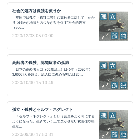
社会的処方は孤独を救うか
英国では孤立・孤独に苦しむ高齢者に対して、かか
りつけ医が地域とのつながりを促す"社会的処方
（soc...
2020/12/03 05:00:00
高齢者の孤独、認知症者の孤独
日本の高齢者人口（65歳以上）は今年（2020年）
3,600万人を超え、総人口に占める割合は28....
2020/10/30 15:13:49
孤立・孤独とセルフ・ネグレクト
「セルフ・ネグレクト」という言葉をよく耳にする
ようになった。生きていく上で欠かせない衣食住や衛
生な...
2020/09/30 17:50:31