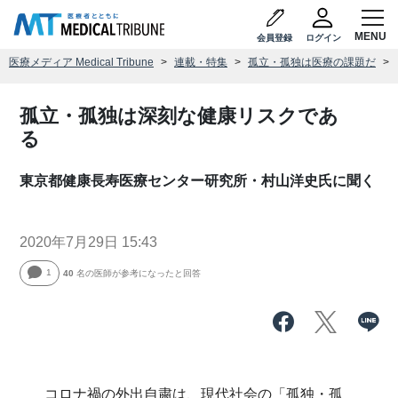
会員登録
ログイン
医療メディア Medical Tribune
連載・特集
孤立・孤独は医療の課題だ
孤立・孤独は深刻な健康リスクであ
る
東京都健康長寿医療センター研究所・村山洋史氏に聞く
2020年7月29日 15:43
1
40
名の医師が参考になったと回答
コロナ禍の外出自粛は、現代社会の「孤独・孤