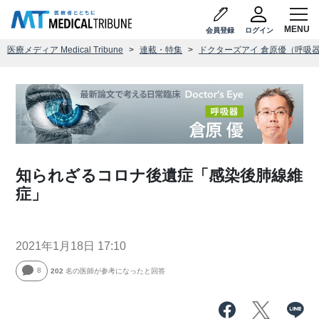
会員登録
ログイン
医療メディア Medical Tribune
連載・特集
ドクターズアイ 倉原優（呼吸
知られざるコロナ後遺症「感染後肺線維
症」
2021年1月18日 17:10
8
202
名の医師が参考になったと回答