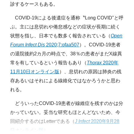
診するケースもある。
COVID-19による後遺症を通称〝Long COVID"と呼
ぶ。主には息切れや倦怠感などの症状が長期に続く
状態を指し、日本でも数多く報告されている（
Open
Forum Infect Dis
2020;7:ofaa507
）。COVID-19患者
の退院後約2カ月の時点で、38％の患者がまだX線異
常を有しているという報告もあり（
Thorax
2020年
11月10日オンライン版
）、息切れの原因は肺炎の残
存あるいはそれによる線維化ではなかろうかと思わ
れる。
どういったCOVID-19患者が線維症を残すのかは分
かっていない。妥当な研究もほとんどないため、今
回紹介するのはLetterである（
J Infect
2020年9月28
日オンライン版
）。