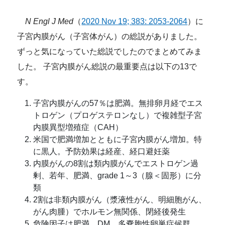
N Engl J Med
（
2020 Nov 19; 383: 2053-2064
）に
子宮内膜がん（子宮体がん）の総説がありました。
ずっと気になっていた総説でしたのでまとめてみま
した。 子宮内膜がん総説の最重要点は以下の13で
す。
子宮内膜がんの57％は肥満。無排卵月経でエス
トロゲン（プロゲステロンなし）で複雑型子宮
内膜異型増殖症（CAH）
米国で肥満増加とともに子宮内膜がん増加。特
に黒人。予防効果は経産、経口避妊薬
内膜がんの8割は類内膜がんでエストロゲン過
剰、若年、肥満、grade 1～3（腺＜固形）に分
類
2割は非類内膜がん（漿液性がん、明細胞がん、
がん肉腫）でホルモン無関係、閉経後発生
危険因子は肥満、DM、多嚢胞性卵巣症候群、