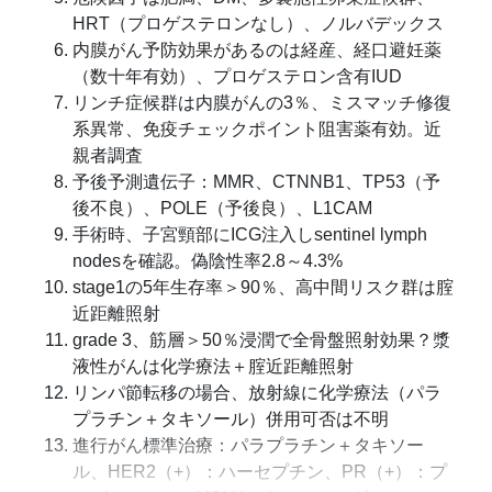
HRT（プロゲステロンなし）、ノルバデックス
内膜がん予防効果があるのは経産、経口避妊薬
（数十年有効）、プロゲステロン含有IUD
リンチ症候群は内膜がんの3％、ミスマッチ修復
系異常、免疫チェックポイント阻害薬有効。近
親者調査
予後予測遺伝子：MMR、CTNNB1、TP53（予
後不良）、POLE（予後良）、L1CAM
手術時、子宮頸部にICG注入しsentinel lymph
nodesを確認。偽陰性率2.8～4.3%
stage1の5年生存率＞90％、高中間リスク群は腟
近距離照射
grade 3、筋層＞50％浸潤で全骨盤照射効果？漿
液性がんは化学療法＋腟近距離照射
リンパ節転移の場合、放射線に化学療法（パラ
プラチン＋タキソール）併用可否は不明
進行がん標準治療：パラプラチン＋タキソー
ル、HER2（+）：ハーセプチン、PR（+）：プ