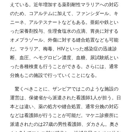
えている。近年増加する薬剤耐性マラリアへの対応
のため、コアルテムに加えて、ファンシダール、キ
ニーネ、アルテスナートなどもある。亜鉛や鉄とい
った栄養剤投与、生理食塩水の点滴、胃炎に対する
オメプラゾール、外傷に対する縫合処置なども可能
だ。マラリア、梅毒、HIVといった感染症の迅速診
断、血圧、ヘモグロビン濃度、血糖、尿試験紙とい
った各種検査も行うことができる。さらには、通常
分娩もこの施設で行っていくことになる。
驚くべきことに、ザンビアではこのような施設の
運営は、保健省から派遣された看護師1人が担う。日
本とは違い、薬の処方や縫合処置、通常分娩の対応
などは看護師が行うことが可能だ。マケニ診療所に
派遣されたのは27歳の男性看護師、ダカさん。奥さ