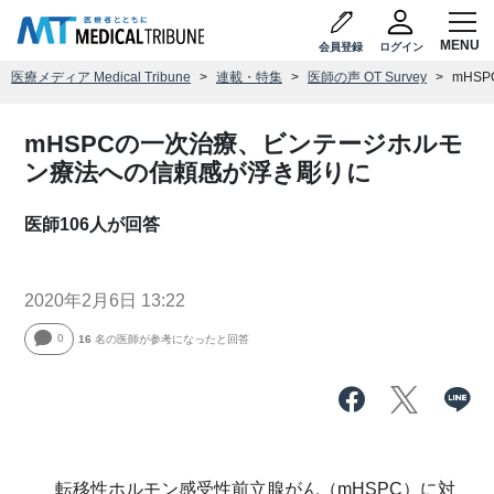
会員登録
ログイン
医療メディア Medical Tribune
連載・特集
医師の声 OT Survey
mHS
mHSPCの一次治療、ビンテージホルモ
ン療法への信頼感が浮き彫りに
医師106人が回答
2020年2月6日 13:22
0
16
名の医師が参考になったと回答
転移性ホルモン感受性前立腺がん（mHSPC）に対