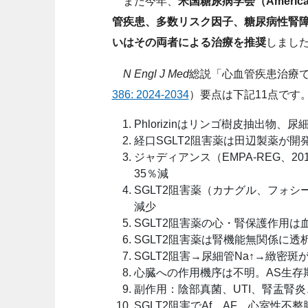
また今年、
米国糖尿病学会（American Di
管疾患、多数リスク因子、糖尿病性腎障害
いはその両者による治療を推奨
しまし
N Engl J Med
総説「心血管疾患治療でのSG
386: 2024-2034
）要点は下記11点です
Phlorizinはリンゴ樹皮抽出物
経口SGLT2阻害薬は田辺製薬が
ジャディアンス（EMPA-REG、2
35％減
SGLT2阻害薬（カナグル、フォシ
減少
SGLT2阻害薬の心・腎保護作用は血糖
SGLT2阻害薬は腎機能無関係に透析、
SGLT2阻害→尿細管Na↑→緻密
心臓への作用機序は不明。AS生存
副作用：陰部真菌、UTI、腎盂腎
SGLT2阻害でAf、AF、心室性不