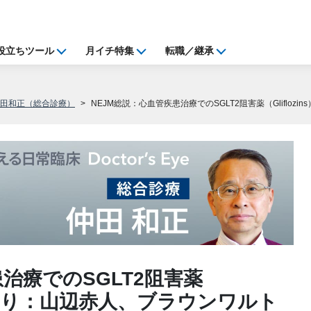
役立ちツール
月イチ特集
転職／継承
仲田和正（総合診療）
NEJM総説：心血管疾患治療でのSGLT2阻害薬（Glifl
治療でのSGLT2阻害薬
、付けたり：山辺赤人、ブラウンワルト