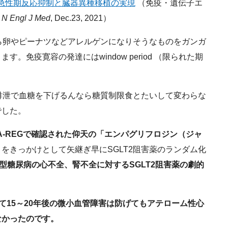
超急性期反応抑制と臓器異種移植の実現
（免疫・遺伝子エ
来
N Engl J Med
, Dec.23, 2021）
ら卵やピーナツなどアレルゲンになりそうなものをガンガ
。免疫寛容の発達にはwindow period （限られた期
排泄で血糖を下げるんなら糖質制限食とたいして変わらな
でした。
PA-REGで確認された仰天の「エンパグリフロジン（ジャ
」
をきっかけとして矢継ぎ早にSGLT2阻害薬のランダム化
2型糖尿病の心不全、腎不全に対するSGLT2阻害薬の劇的
として15～20年後の微小血管障害は防げてもアテローム性心
なかったのです。