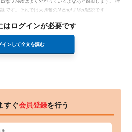
 Engl J Med
はよく分かっているよなあと感動します。 痒
感謝です。それでは大興奮の
N Engl J Med
総説です！
にはログインが必要です
グインして全文を読む
ますぐ
会員登録
を行う
利用