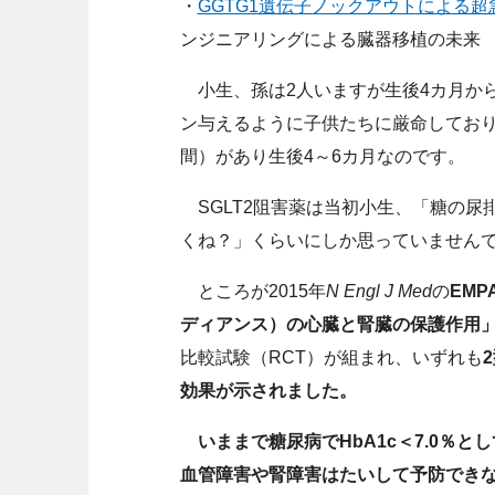
・
GGTG1遺伝子ノックアウトによる
ンジニアリングによる臓器移植の未
小生、孫は2人いますが生後4カ月か
ン与えるように子供たちに厳命しております
間）があり生後4～6カ月なのです。
SGLT2阻害薬は当初小生、「糖の尿
くね？」くらいにしか思っていません
ところが2015年
N Engl J Med
の
EM
ディアンス）の心臓と腎臓の保護作用
比較試験（RCT）が組まれ、いずれも
効果が示されました。
いままで糖尿病でHbA1c＜7.0％
血管障害や腎障害はたいして予防でき