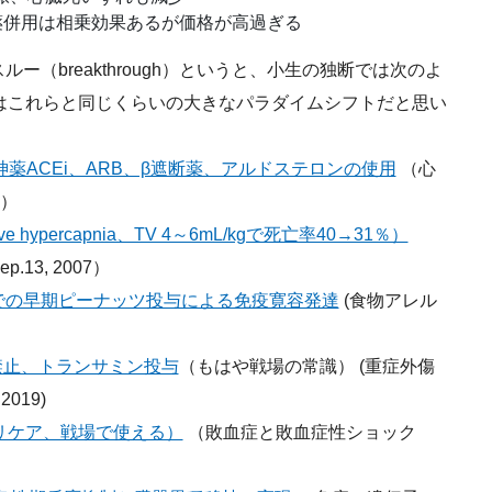
作動薬併用は相乗効果あるが価格が高過ぎる
（breakthrough）というと、小生の独断では次のよ
はこれらと同じくらいの大きなパラダイムシフトだと思い
神薬ACEi、ARB、β遮断薬、アルドステロンの使用
（心
9）
 hypercapnia、TV 4～6mL/kgで死亡率40→31％）
ep.13, 2007）
での早期ピーナッツ投与による免疫寛容発達
(食物アレル
禁止、トランサミン投与
（もはや戦場の常識） (重症外傷
 2019)
マリケア、戦場で使える）
（敗血症と敗血症性ショック