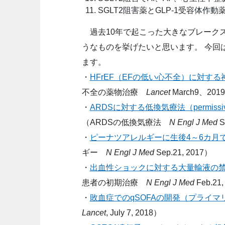
SGLT2阻害薬とGLP-1受容体
過去10年で起こった大きなブレークスルー
うなものを挙げたいと思います。 今回
ます。
・
HFrEF（EFの低い心不全）に対する
不全の薬物治療
Lancet
March9、201
・
ARDSに対する低換気療法（permissive
（ARDSの低換気療法
N Engl J Med
S
・
ピーナツアレルギーに生後4～6カ月
ギー
N Engl J Med
Sep.21, 2017）
・
出血性ショックに対する大量輸液の
患者の初期治療
N Engl J Med
Feb.21,
・
敗血症でのqSOFAの開発（プライ
Lancet
, July 7, 2018）