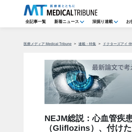
全記事一覧
新着ニュース
深掘り連載
お
医療メディア Medical Tribune
連載・特集
ドクターズアイ 
NEJM総説：心血管疾患
（Gliflozins）