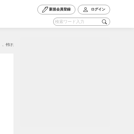
新規会員登録
ログイン
ozins）、付けたり：山辺赤人、ブラウンワルト伝記、勝海舟、吉田松陰