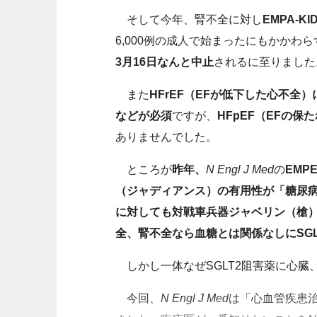
そして今年、腎不全に対し
EMPA-K
6,000例の成人で始まったにもかかわら
3月16日なんと中止
されるに至りました
また
HFrEF（EFが低下した心不全）
などが必須
ですが、
HFpEF（EFの保
ありませんでした。
ところが
昨年、
N Engl J Med
の
EMPE
（ジャディアンス）の有用性が「糖尿病
に対しても対戦車兵器ジャベリン（槍）
全、腎不全なら血糖とは関係なしにSGL
しかし一体なぜSGLT2阻害薬に心臓
今回、
N Engl J Med
は「心血管疾患治療