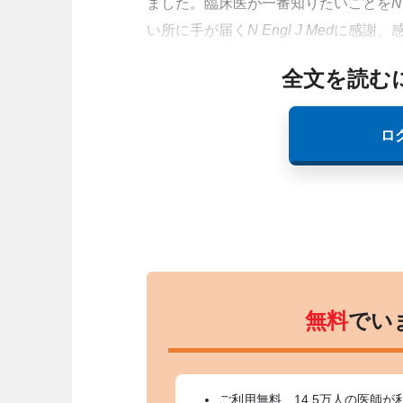
ました。臨床医が一番知りたいことを
N
い所に手が届く
N Engl J Med
に感謝、
全文を読む
ロ
無料
でい
ご利用無料、14.5万人の医師が