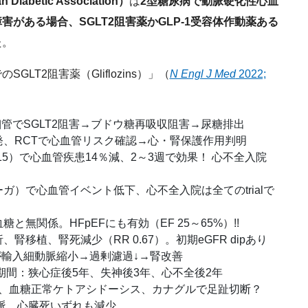
abetic Association）
は
2型糖尿病で動脈硬化性心血
がある場合、SGLT2阻害薬かGLP-1受容体作動薬ある
た。
LT2阻害薬（Gliflozins）」（
N Engl J Med
2022;
。
、尿細管でSGLT2阻害→ブドウ糖再吸収阻害→尿糖排出
開発、RCTで心血管リスク確認→心・腎保護作用判明
015）で心血管疾患14％減、2～3週で効果！ 心不全入院
ーガ）で心血管イベント低下、心不全入院は全てのtrialで
と無関係。HFpEFにも有効（EF 25～65%）!!
腎移植、腎死減少（RR 0.67）。初期eGFR dipあり
斑が輸入細動脈縮小→過剰濾過↓→腎改善
期間：狭心症後5年、失神後3年、心不全後2年
炎、血糖正常ケトアシドーシス、カナグルで足趾切断？
整脈、心臓死いずれも減少