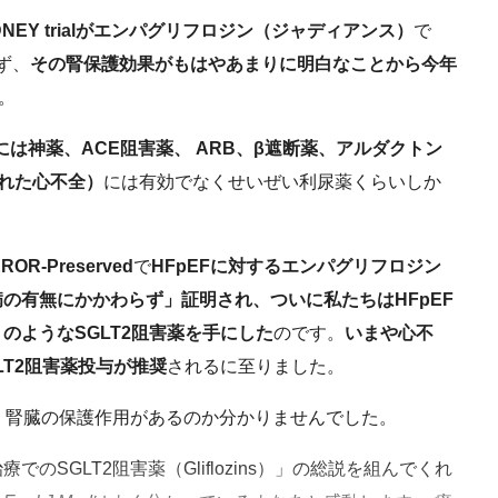
IDNEY trialがエンパグリフロジン（ジャディアンス）
で
ず、
その腎保護効果がもはやあまりに明白なことから今年
。
には神薬、ACE阻害薬、 ARB、β遮断薬、アルダクトン
たれた心不全）
には有効でなくせいぜい利尿薬くらいしか
ROR-Preserved
で
HFpEFに対するエンパグリフロジン
の有無にかかわらず」証明され、ついに私たちはHFpEF
のようなSGLT2阻害薬を手にした
のです。
いまや心不
T2阻害薬投与が推奨
されるに至りました。
、腎臓の保護作用があるのか分かりませんでした。
でのSGLT2阻害薬（Gliflozins）」の総説を組んでくれ