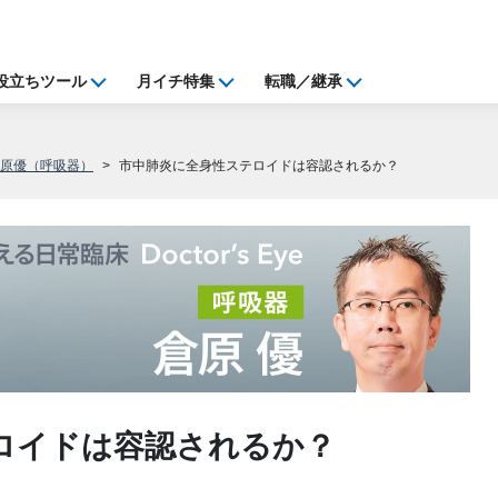
役立ちツール
月イチ特集
転職／継承
倉原優（呼吸器）
市中肺炎に全身性ステロイドは容認されるか？
ロイドは容認されるか？