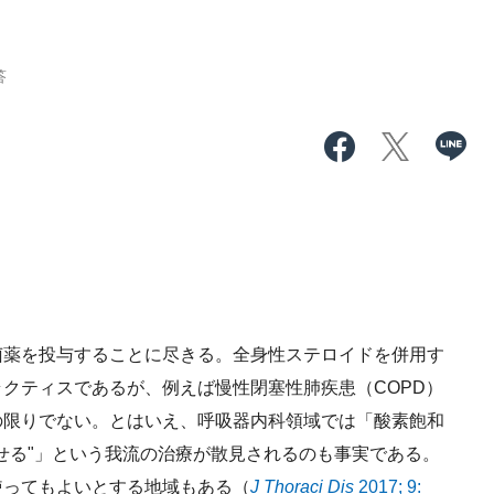
答
薬を投与することに尽きる。全身性ステロイドを併用す
クティスであるが、例えば慢性閉塞性肺疾患（COPD）
の限りでない。とはいえ、呼吸器内科領域では「酸素飽和
せる"」という我流の治療が散見されるのも事実である。
使ってもよいとする地域もある（
J Thoraci Dis
2017; 9: