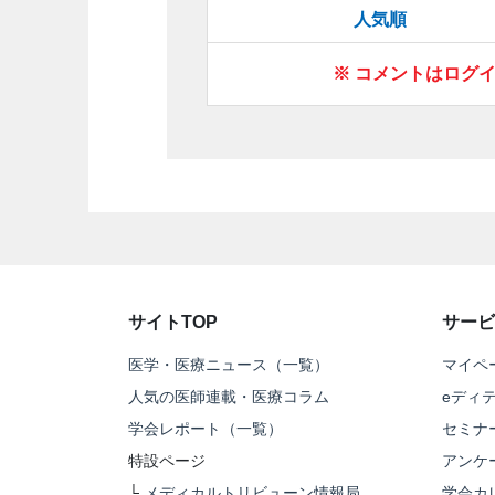
人気順
※ コメントはログ
サイトTOP
サービ
医学・医療ニュース（一覧）
マイペ
人気の医師連載・医療コラム
eディ
学会レポート（一覧）
セミナ
特設ページ
アンケ
└
メディカルトリビューン情報局
学会カ