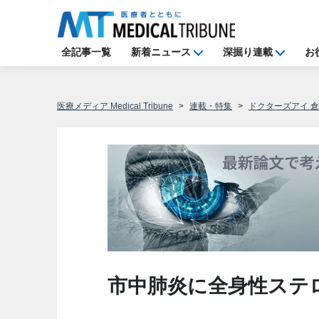
全記事一覧
新着ニュース
深掘り連載
お
医療メディア Medical Tribune
連載・特集
ドクターズアイ 
市中肺炎に全身性ステ