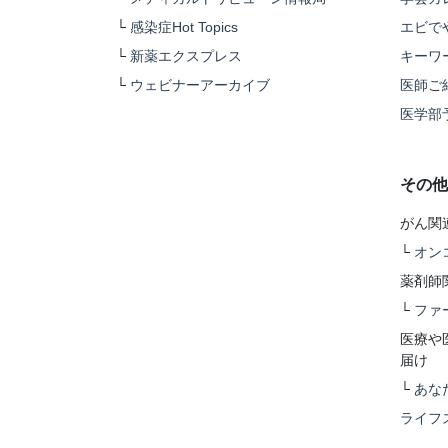
└
感染症Hot Topics
エビで
└
新薬エクスプレス
キーワ
└
ウェビナーアーカイブ
医師ご
医学部
その他
がん関
└
オン
薬剤師
└
ファ
医療や
届け
└
あな
ライフ