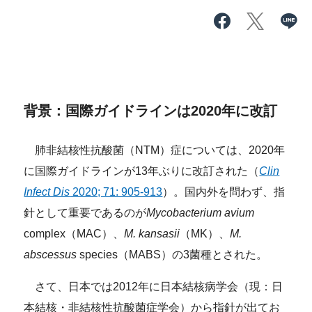
背景：国際ガイドラインは2020年に改訂
肺非結核性抗酸菌（NTM）症については、2020年
に国際ガイドラインが13年ぶりに改訂された（
Clin
Infect Dis
2020; 71: 905-913
）。国内外を問わず、指
針として重要であるのが
Mycobacterium avium
complex（MAC）、
M. kansasii
（MK）、
M.
abscessus
species（MABS）の3菌種とされた。
さて、日本では2012年に日本結核病学会（現：
日
本結核・非結核性抗酸菌症学会）から指針が出てお