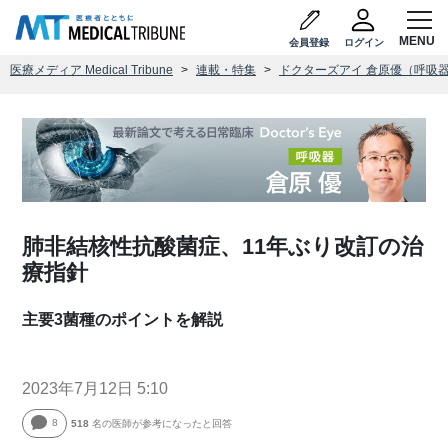
会員登録
ログイン
医療メディア Medical Tribune
連載・特集
ドクターズアイ 倉原優（呼吸
肺非結核性抗酸菌症、11年ぶり改訂の治
療指針
主要3菌種のポイントを解説
2023年7月12日 5:10
8
518
名の医師が参考になったと回答