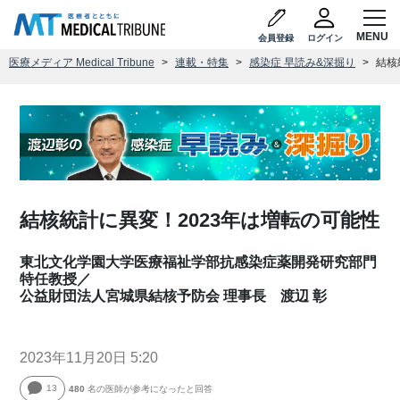
会員登録
ログイン
医療メディア Medical Tribune
連載・特集
感染症 早読み&深掘り
結核
結核統計に異変！2023年は増転の可能性
東北文化学園大学医療福祉学部抗感染症薬開発研究部門
特任教授／
公益財団法人宮城県結核予防会 理事長 渡辺 彰
2023年11月20日 5:20
13
480
名の医師が参考になったと回答