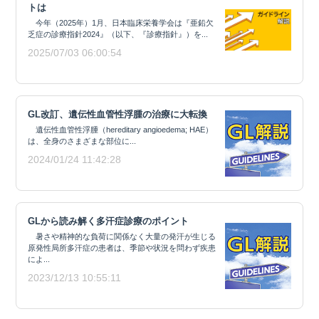
トは
今年（2025年）1月、日本臨床栄養学会は『亜鉛欠
乏症の診療指針2024』（以下、『診療指針』）を...
2025/07/03 06:00:54
GL改訂、遺伝性血管性浮腫の治療に大転換
遺伝性血管性浮腫（hereditary angioedema; HAE）
は、全身のさまざまな部位に...
2024/01/24 11:42:28
GLから読み解く多汗症診療のポイント
暑さや精神的な負荷に関係なく大量の発汗が生じる
原発性局所多汗症の患者は、季節や状況を問わず疾患
によ...
2023/12/13 10:55:11