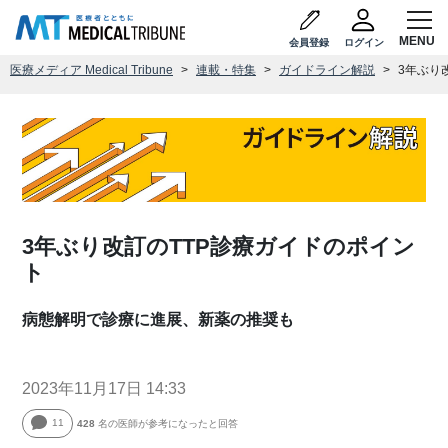
会員登録
ログイン
医療メディア Medical Tribune
連載・特集
ガイドライン解説
3年ぶり
3年ぶり改訂のTTP診療ガイドのポイン
ト
病態解明で診療に進展、新薬の推奨も
2023年11月17日 14:33
11
428
名の医師が参考になったと回答