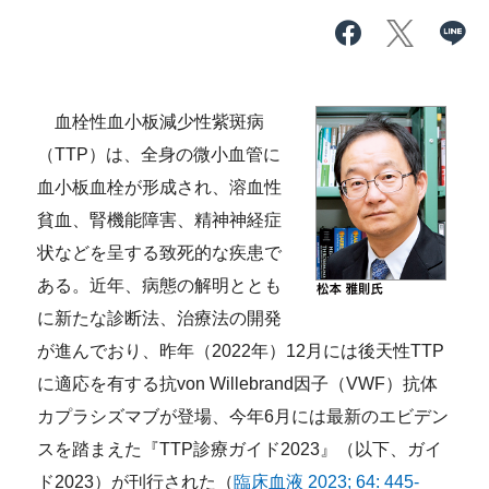
血栓性血小板減少性紫斑病
（TTP）は、全身の微小血管に
血小板血栓が形成され、溶血性
貧血、腎機能障害、精神神経症
状などを呈する致死的な疾患で
ある。近年、病態の解明ととも
に新たな診断法、治療法の開発
が進んでおり、昨年（2022年）12月には後天性TTP
に適応を有する抗von Willebrand因子（VWF）抗体
カプラシズマブが登場、今年6月には最新のエビデン
スを踏まえた『TTP診療ガイド2023』（以下、ガイ
ド2023）が刊行された（
臨床血液 2023; 64: 445-