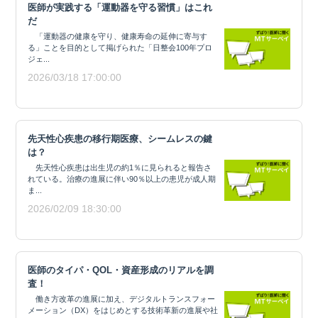
医師が実践する「運動器を守る習慣」はこれ
だ
「運動器の健康を守り、健康寿命の延伸に寄与す
る」ことを目的として掲げられた「日整会100年プロ
ジェ...
2026/03/18 17:00:00
先天性心疾患の移行期医療、シームレスの鍵
は？
先天性心疾患は出生児の約1％に見られると報告さ
れている。治療の進展に伴い90％以上の患児が成人期
ま...
2026/02/09 18:30:00
医師のタイパ・QOL・資産形成のリアルを調
査！
働き方改革の進展に加え、デジタルトランスフォー
メーション（DX）をはじめとする技術革新の進展や社