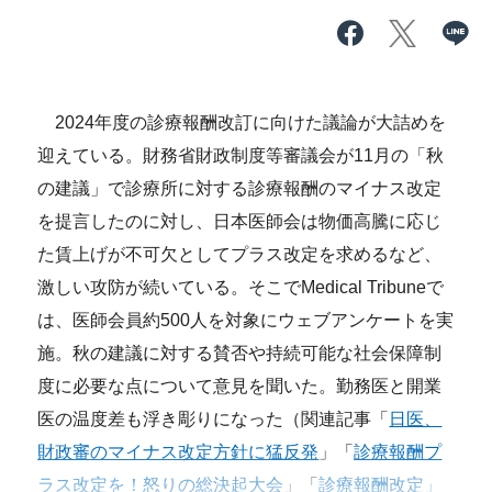
2024年度の診療報酬改訂に向けた議論が大詰めを
迎えている。財務省財政制度等審議会が11月の「秋
の建議」で診療所に対する診療報酬のマイナス改定
を提言したのに対し、日本医師会は物価高騰に応じ
た賃上げが不可欠としてプラス改定を求めるなど、
激しい攻防が続いている。そこでMedical Tribuneで
は、医師会員約500人を対象にウェブアンケートを実
施。秋の建議に対する賛否や持続可能な社会保障制
度に必要な点について意見を聞いた。勤務医と開業
医の温度差も浮き彫りになった（関連記事「
日医、
財政審のマイナス改定方針に猛反発
」「
診療報酬プ
ラス改定を！怒りの総決起大会
」「
診療報酬改定」