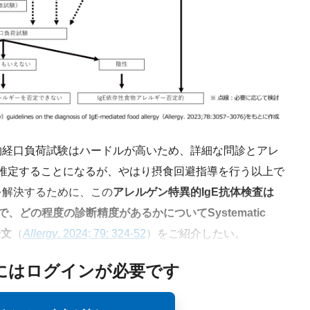
経口負荷試験はハードルが高いため、詳細な問診とアレ
を推定することになるが、やはり摂食回避指導を行う以上で
を解決するために、この
アレルゲン特異的IgE抗体検査は
、どの程度の診断精度があるかについてSystematic
論文
（
Allergy
. 2024; 79: 324-52
）をご紹介したい。
にはログインが必要です