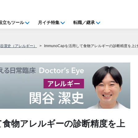
役立ちツール
月イチ特集
転職／継承
関谷潔史（アレルギー）
ImmunoCapを活用して食物アレルギーの診断精度を上
用して食物アレルギーの診断精度を上