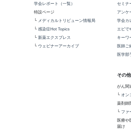
学会レポート（一覧）
セミナ
特設ページ
アンケ
└
メディカルトリビューン情報局
学会カ
└
感染症Hot Topics
エビで
└
新薬エクスプレス
キーワ
└
ウェビナーアーカイブ
医師ご
医学部
その他
がん関
└
オン
薬剤師
└
ファ
医療や
届け