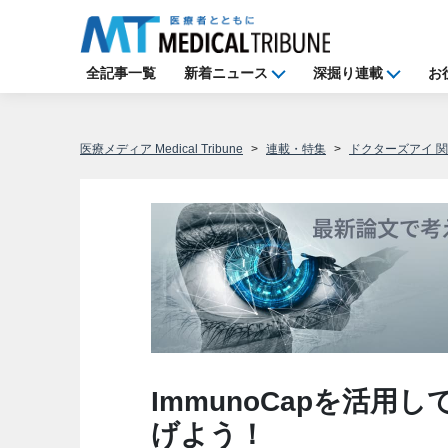
全記事一覧
新着ニュース
深掘り連載
お
医療メディア Medical Tribune
連載・特集
ドクターズアイ 
ImmunoCapを活
げよう！