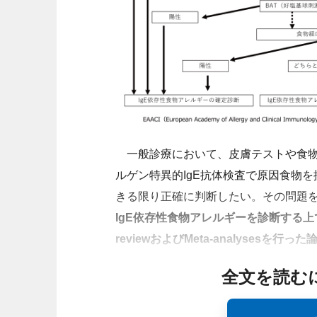
一般診療において、皮膚テストや食物
ルゲン特異的IgE抗体検査で原因食物
きる限り正確に判断したい。その問題
IgE依存性食物アレルギーを診断する上で
reviewおよびMeta-analysesを行った
全文を読む