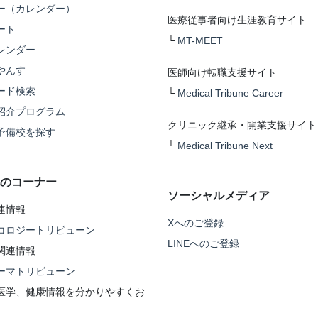
ー（カレンダー）
医療従事者向け生涯教育サイト
ート
└
MT-MEET
レンダー
やんす
医師向け転職支援サイト
ード検索
└
Medical Tribune Career
紹介プログラム
クリニック継承・開業支援サイト
予備校を探す
└
Medical Tribune Next
のコーナー
ソーシャルメディア
連情報
Xへのご登録
コロジートリビューン
LINEへのご登録
関連情報
ーマトリビューン
医学、健康情報を分かりやすくお