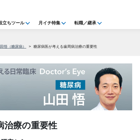
役立ちツール
月イチ特集
転職／継承
山田悟（糖尿病）
糖尿病医が考える歯周病治療の重要性
病治療の重要性