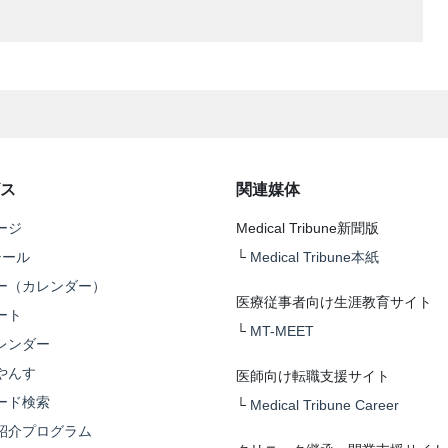
ス
関連媒体
ージ
Medical Tribune新聞版
テール
└
Medical Tribune本紙
ー（カレンダー）
医療従事者向け生涯教育サイト
ート
└
MT-MEET
レンダー
やんす
医師向け転職支援サイト
ード検索
└
Medical Tribune Career
紹介プログラム