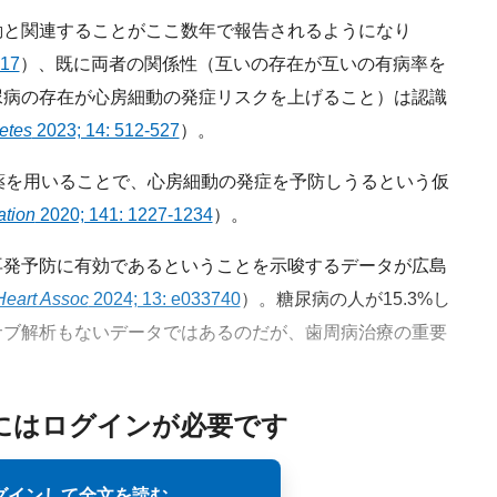
と関連することがここ数年で報告されるようになり
217
）、既に両者の関係性（互いの存在が互いの有病率を
尿病の存在が心房細動の発症リスクを上げること）は認識
etes
2023; 14: 512-527
）。
薬を用いることで、心房細動の発症を予防しうるという仮
ation
2020; 141: 1227-1234
）。
発予防に有効であるということを示唆するデータが広島
Heart Assoc
2024; 13: e033740
）。糖尿病の人が15.3%し
サブ解析もないデータではあるのだが、歯周病治療の重要
にはログインが必要です
グインして全文を読む