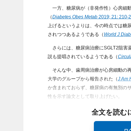
一方、糖尿病が（非発作性）心房細動
（
Diabetes Obes Metab
2019; 21: 210-
上げるというよりは、今の時点では糖
されつつあるようである（
World J Diab
さらには、糖尿病治療にSGLT2阻害
説も提唱されているようである（
Circul
そんな中、歯周病治療が心房細動の再
大学のグループから報告された（
J Am 
か含まれておらず、糖尿病の有無別の
性を示す論文として取り上げたい。
全文を読む
ロ