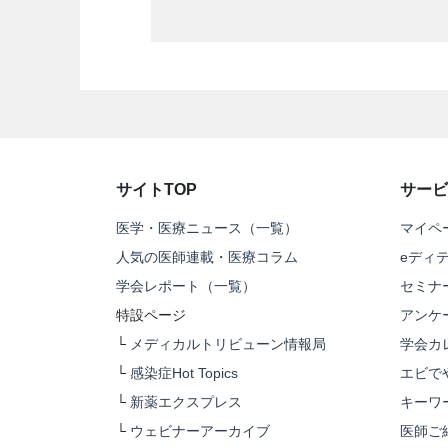
サイトTOP
サービ
医学・医療ニュース（一覧）
マイペ
人気の医師連載・医療コラム
eディ
学会レポート（一覧）
セミナ
特設ページ
アンケ
└
メディカルトリビューン情報局
学会カ
└
感染症Hot Topics
エビで
└
新薬エクスプレス
キーワ
└
ウェビナーアーカイブ
医師ご