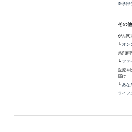
医学部
その他
がん関
└
オン
薬剤師
└
ファ
医療や
届け
└
あな
ライフ