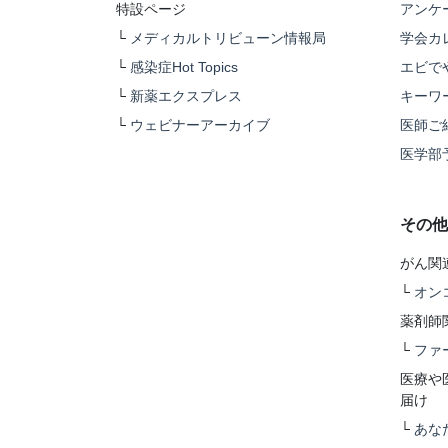
特設ページ
アンケ
└
メディカルトリビューン情報局
学会カ
└
感染症Hot Topics
エビで
└
新薬エクスプレス
キーワ
└
ウェビナーアーカイブ
医師ご
医学部
その他
がん関
└
オン
薬剤師
└
ファ
医療や
届け
└
あな