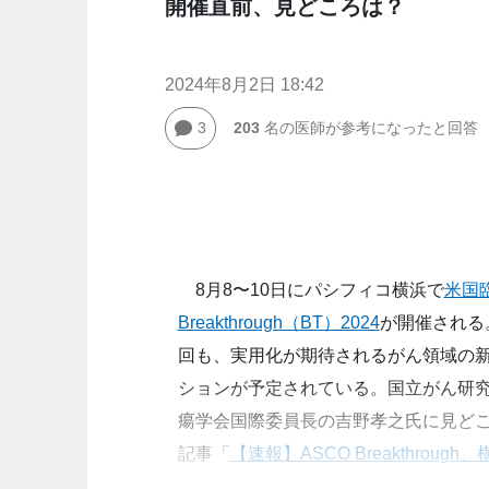
開催直前、見どころは？
2024年8月2日 18:42
3
203
名の医師が参考になったと回答
8月8〜10日にパシフィコ横浜で
米国
Breakthrough（BT）2024
が開催される
回も、実用化が期待されるがん領域の
ションが予定されている。国立がん研
瘍学会国際委員長の吉野孝之氏に見どこ
記事「
【速報】ASCO Breakthroug