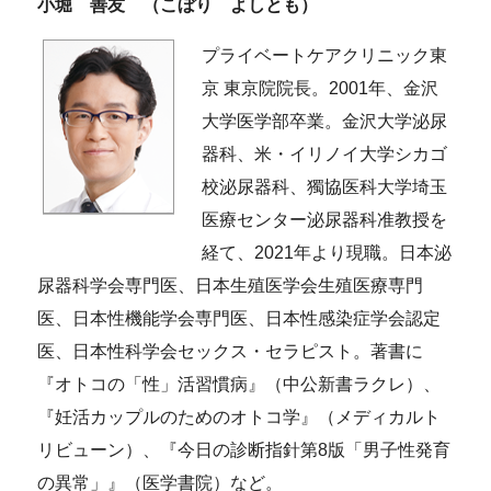
小堀 善友 （こぼり よしとも）
プライベートケアクリニック東
京 東京院院長。2001年、金沢
大学医学部卒業。金沢大学泌尿
器科、米・イリノイ大学シカゴ
校泌尿器科、獨協医科大学埼玉
医療センター泌尿器科准教授を
経て、2021年より現職。日本泌
尿器科学会専門医、日本生殖医学会生殖医療専門
医、日本性機能学会専門医、日本性感染症学会認定
医、日本性科学会セックス・セラピスト。著書に
『オトコの「性」活習慣病』（中公新書ラクレ）、
『妊活カップルのためのオトコ学』（メディカルト
リビューン）、『今日の診断指針第8版「男子性発育
の異常」』（医学書院）など。