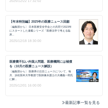
2025/12/22 17:32:02
【年末特別編】2025年の医療ニュース回顧
〔編集部から〕 日本医療安全学会との共同で2023年
にスタートした連載シリーズ「医療法学で考える臨
床...
2025/12/18 18:30:00
医療費不払い外国人問題、医療機関には補償
を（10月の医療ニュース解説）
〔編集部から〕 医療界の注目ニュースについて、毎
月、浜松医科大学教授で医師兼弁護士の大磯義一郎氏
に解...
2025/12/01 16:00:00
最新記事一覧を見る