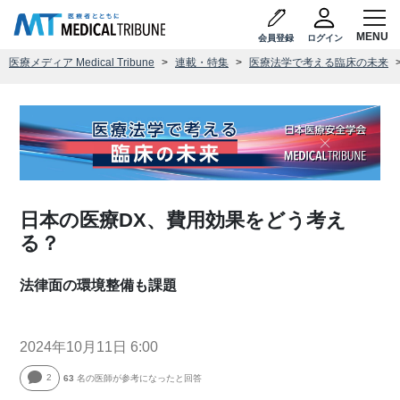
会員登録
ログイン
医療メディア Medical Tribune
連載・特集
医療法学で考える臨床の未来
日本の医療DX、費用効果をどう考え
る？
法律面の環境整備も課題
2024年10月11日 6:00
2
63
名の医師が参考になったと回答