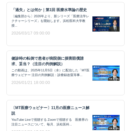
「過失」とは何か｜第1回 医療水準論の歴史
〔編集部から〕2026年より、新シリーズ「医療法学レ
クチャーシリーズ」を開始します。浜松医科大学教
授...
2026/03/17 09:00:00
健診時の転倒で患者が病院側に損害賠償請
求、妥当？（注目の判例解説）
この動画は、2025年11月5日（水）に配信した「MT医
療ウェビナー 注目の判例解説：診療録改竄等事...
2026/01/21 18:00:00
〔MT医療ウェビナー〕11月の医療ニュース解
説
YouTube Liveで視聴する Zoomで視聴する 医療界の
注目ニュースについて、毎月、浜松医科...