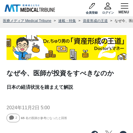
会員登録
ログイン
医療メディア Medical Tribune
連載・特集
資産形成の王道
なぜ今、医
なぜ今、医師が投資をすべきなのか
日本の経済状況を踏まえて解説
2024年11月2日 5:00
2
65
名の医師が参考になったと回答