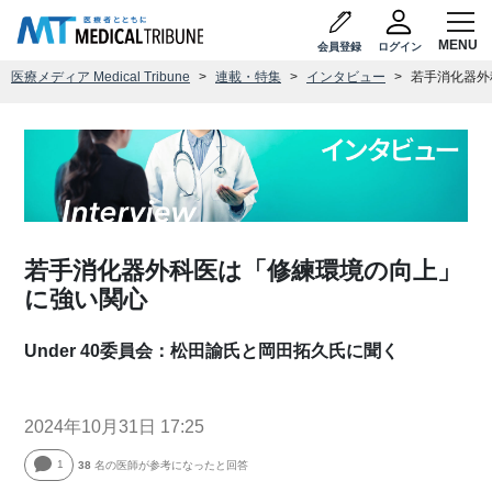
会員登録
ログイン
医療メディア Medical Tribune
連載・特集
インタビュー
若手消化器外
若手消化器外科医は「修練環境の向上」
に強い関心
Under 40委員会：松田諭氏と岡田拓久氏に聞く
2024年10月31日 17:25
1
38
名の医師が参考になったと回答