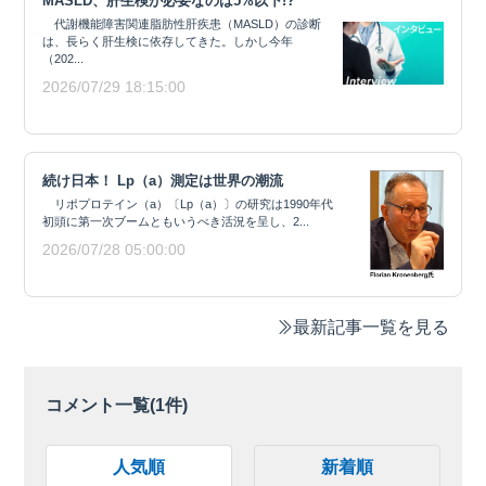
MASLD、肝生検が必要なのは5%以下!?
代謝機能障害関連脂肪性肝疾患（MASLD）の診断
は、長らく肝生検に依存してきた。しかし今年
（202...
2026/07/29 18:15:00
続け日本！ Lp（a）測定は世界の潮流
リポプロテイン（a）〔Lp（a）〕の研究は1990年代
初頭に第一次ブームともいうべき活況を呈し、2...
2026/07/28 05:00:00
最新記事一覧を見る
コメント一覧(
1
件)
人気順
新着順