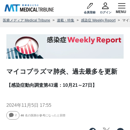
会員登録
ログイン
医療メディア Medical Tribune
連載・特集
感染症 Weekly Report
マイ
マイコプラズマ肺炎、過去最多を更新
【感染症動向調査第43週：10月21～27日】
2024年11月5日 17:55
2
46
名の医師が参考になったと回答