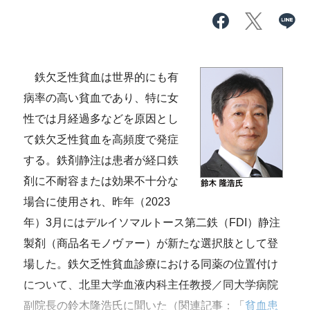
鉄欠乏性貧血は世界的にも有
病率の高い貧血であり、特に女
性では月経過多などを原因とし
て鉄欠乏性貧血を高頻度で発症
する。鉄剤静注は患者が経口鉄
剤に不耐容または効果不十分な
場合に使用され、昨年（2023
年）3月にはデルイソマルトース第二鉄（FDI）静注
製剤（商品名モノヴァー）が新たな選択肢として登
場した。鉄欠乏性貧血診療における同薬の位置付け
について、北里大学血液内科主任教授／同大学病院
副院長の鈴木隆浩氏に聞いた（関連記事：「
貧血患