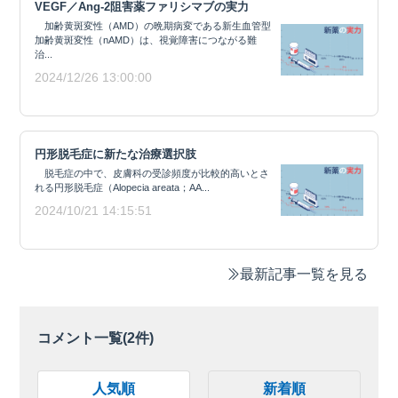
VEGF／Ang-2阻害薬ファリシマブの実力
加齢黄斑変性（AMD）の晩期病変である新生血管型
加齢黄斑変性（nAMD）は、視覚障害につながる難
治...
2024/12/26 13:00:00
円形脱毛症に新たな治療選択肢
脱毛症の中で、皮膚科の受診頻度が比較的高いとさ
れる円形脱毛症（Alopecia areata；AA...
2024/10/21 14:15:51
最新記事一覧を見る
コメント一覧(
2
件)
人気順
新着順