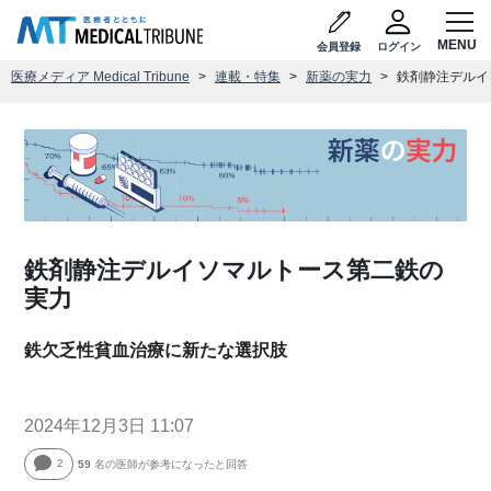
会員登録
ログイン
医療メディア Medical Tribune
連載・特集
新薬の実力
鉄剤静注デルイ
鉄剤静注デルイソマルトース第二鉄の
実力
鉄欠乏性貧血治療に新たな選択肢
2024年12月3日 11:07
2
59
名の医師が参考になったと回答