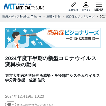
会員登録
ログイン
医療メディア Medical Tribune
連載・特集
感染症ビジョナリーズ
20
2024年度下半期の新型コロナウイルス
変異株の動向
東京大学医科学研究所感染・免疫部門システムウイルス
学分野 教授 佐藤 佳氏
2024年12月19日 10:20
6
78
名の医師が参考になったと回答