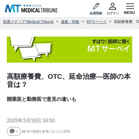
会員登録
ログイン
医療メディア Medical Tribune
連載・特集
MTサーベイ
高額療養費、O
高額療養費、OTC、延命治療―医師の本
音は？
開業医と勤務医で意見の違いも
2025年3月18日 16:50
1
65
名の医師が参考になったと回答