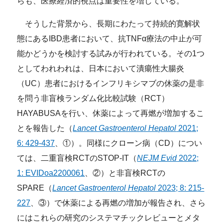
らも、医療経済的視点は重要性を増している。
そうした背景から、長期にわたって持続的寛解状
態にあるIBD患者において、抗TNFα療法の中止が可
能かどうかを検討する試みが行われている。その1つ
としてわれわれは、日本において潰瘍性大腸炎
（UC）患者におけるインフリキシマブの休薬の是非
を問う非盲検ランダム化比較試験（RCT）
HAYABUSAを行い、休薬によって再燃が増加するこ
とを報告した（
Lancet Gastroenterol Hepatol
2021;
6: 429-437
、①）。同様にクローン病（CD）につい
ては、二重盲検RCTのSTOP-IT（
NEJM Evid
2022;
1: EVIDoa2200061
、②）と非盲検RCTの
SPARE（
Lancet Gastroenterol Hepatol
2023; 8: 215-
227
、③）で休薬による再燃の増加が報告され、さら
にはこれらの研究のシステマチックレビューとメタ