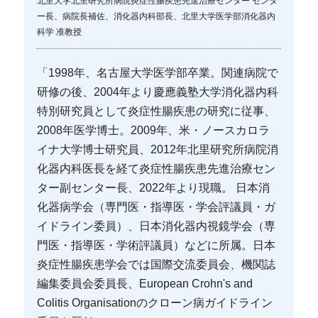
北里大学北里研究所病院炎症性腸疾患先進治療センター センタ
ー長、病院長補佐、消化器内科部長、北里大学医学部消化器内
科学 准教授
「1998年、名古屋大学医学部卒業。関連病院で
研修の後、2004年より慶應義塾大学消化器内科
特別研究員として炎症性腸疾患の研究に従事、
2008年医学博士。2009年、米・ノースカロラ
イナ大学博士研究員、2012年北里研究所病院消
化器内科医長を経て炎症性腸疾患先進治療セン
ター副センター長、2022年より現職。 日本消
化器病学会（専門医・指導医・学会評議員・ガ
イドライン委員）、日本消化器内視鏡学会（専
門医・指導医・学術評議員）などに所属。日本
炎症性腸疾患学会では国際交流委員会、機関誌
編集委員会委員長、European Crohn's and
Colitis Organisationのクローン病ガイドライン