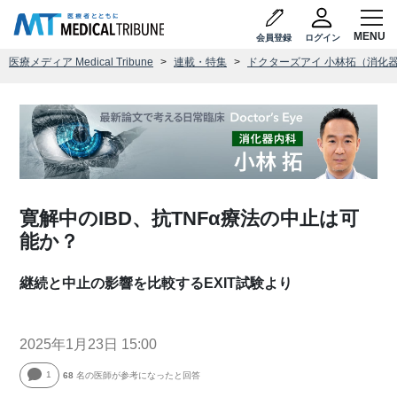
会員登録
ログイン
医療メディア Medical Tribune
連載・特集
ドクターズアイ 小林拓（消化
寛解中のIBD、抗TNFα療法の中止は可
能か？
継続と中止の影響を比較するEXIT試験より
2025年1月23日 15:00
1
68
名の医師が参考になったと回答