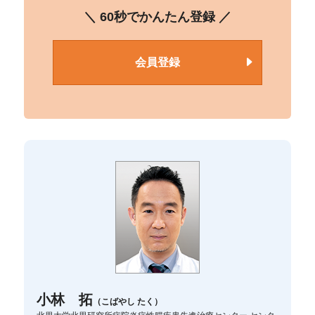
＼ 60秒でかんたん登録 ／
会員登録
小林 拓
（こばやし たく）