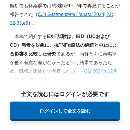
解析でも休薬群では約3割が1～2年で再燃することが
報告された（
Clin Gastroenterol Hepatol
2024; 22:
22-33.e6
）。
本稿で紹介する
EXIT試験は、IBD（UCおよび
CD）患者を対象に、抗TNFα療法の継続と中止によ
る影響を比較した研究
であるが、両群ともに再燃率
が低く有意な差がなかったという結果であったた
め、既報と比較して考察したい。（
Gut
2024年12月
20日オンライン版
）。
全文を読むにはログインが必要です
ログインして全文を読む