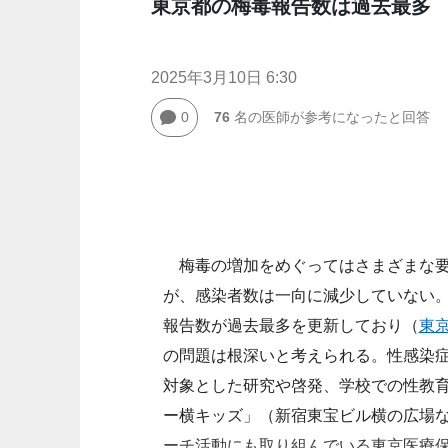
東京都の梅毒報告数は過去最多
2025年3月10日 6:30
0
76
名の医師が参考になったと回答
梅毒の増加をめぐってはさまざまな
が、感染者数は一向に減少していない。
報告数が過去最多を更新しており（
東
の問題は根深いと考えられる。性感染
対象とした研究や啓発、学校での性教
ー横キッズ」（新宿東宝ビル横の広場
ーチ活動にも取り組んでいる東京医療