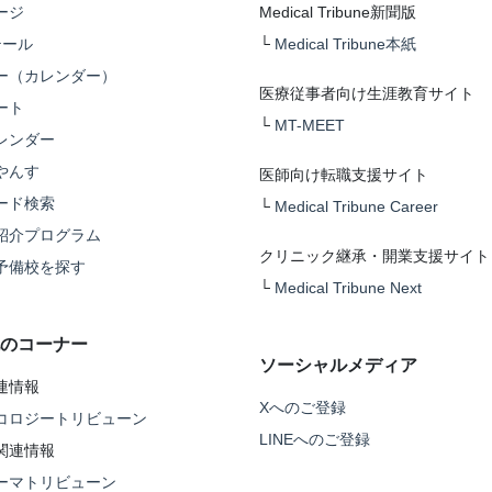
ージ
Medical Tribune新聞版
テール
└
Medical Tribune本紙
ー（カレンダー）
医療従事者向け生涯教育サイト
ート
└
MT-MEET
レンダー
やんす
医師向け転職支援サイト
ード検索
└
Medical Tribune Career
紹介プログラム
クリニック継承・開業支援サイト
予備校を探す
└
Medical Tribune Next
のコーナー
ソーシャルメディア
連情報
Xへのご登録
コロジートリビューン
LINEへのご登録
関連情報
ーマトリビューン