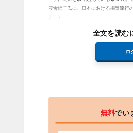
渡會睦子氏に、日本における梅毒流行
方
」）
全文を読む
ロ
無料
でい