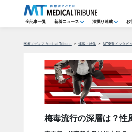
全記事一覧
新着ニュース
深掘り連載
お
医療メディア Medical Tribune
連載・特集
MT突撃インタビ
梅毒流行の深層は？性