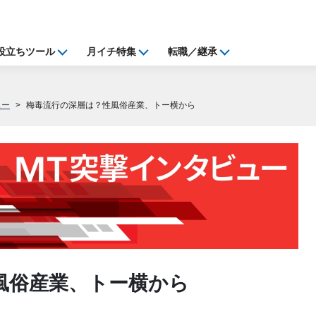
役立ちツール
月イチ特集
転職／継承
ュー
梅毒流行の深層は？性風俗産業、トー横から
風俗産業、トー横から