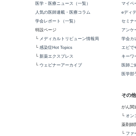
医学・医療ニュース（一覧）
マイペ
人気の医師連載・医療コラム
eディ
学会レポート（一覧）
セミナ
特設ページ
アンケ
└
メディカルトリビューン情報局
学会カ
└
感染症Hot Topics
エビで
└
新薬エクスプレス
キーワ
└
ウェビナーアーカイブ
医師ご
医学部
その他
がん関
└
オン
薬剤師
└
ファ