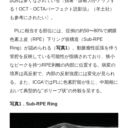
試みは多くなされている〔拙著『診断力がアップす
る！OCT・OCTAパーフェクト読影法』（羊土社）
も参考にされたい〕。
PLに相当する部位には、症例の約50〜80%で網膜
色素上皮（RPE）下リング状構造（Sub-RPE
Ring）が認められる（
写真
1
）。動脈瘤性拡張を伴う
管腔を反映している可能性が指摘されており、狭小
なピークを持つRPE剥離の内部に位置する。病変の
境界は高反射で、内部の反射強度には変化が見られ
る。また、ICGAではPLに色素貯留が生じ、中期相に
おいて典型的な"ポリープ状"の外観を呈する。
写真1．Sub-RPE Ring