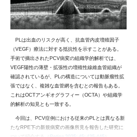
PLは出血のリスクが高く、抗血管内皮増殖因子
（VEGF）療法に対する抵抗性を示すことがある。
手術で摘出されたPCV病変の組織学的解析では、
VEGF陽性の薄壁・拡張性の増殖性線維血管組織が
確認されているが、PLの構造については動脈瘤性拡
張ではなく、複雑な血管網を含むとの報告もある。
これはOCTアンギオグラフィー（OCTA）や組織学
的解析の知見とも一致する。
今回は、PCV症例における従来のPLとは異なる新
たなRPE下の新規病変の画像所見を報告した研究に
ついて紹介する（
Retina
2025; 45: 435-445
）。