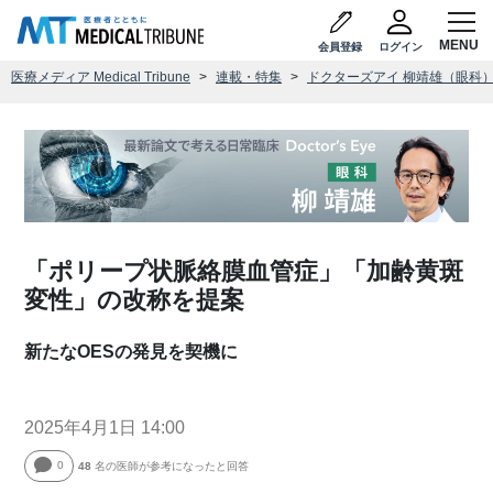
会員登録
ログイン
医療メディア Medical Tribune
連載・特集
ドクターズアイ 柳靖雄（眼科
「ポリープ状脈絡膜血管症」「加齢黄斑
変性」の改称を提案
新たなOESの発見を契機に
2025年4月1日 14:00
0
48
名の医師が参考になったと回答