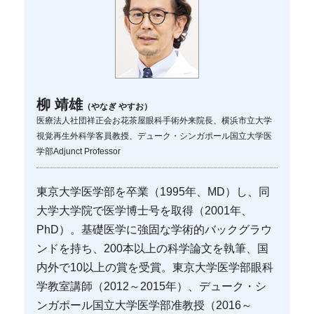
柳 靖雄
（やなぎ やすお）
医療法人社団祥正会お花茶屋眼科手術外来院長、横浜市立大学
視覚再生外科学客員教授、デューク・シンガポール国立大学医
学部Adjunct Professor
東京大学医学部を卒業（1995年、MD）し、同
大学大学院で医学博士号を取得（2001年、
PhD）。基礎医学に強固な学術的バックグラウ
ンドを持ち、200本以上の科学論文を執筆、国
内外で10以上の賞を受賞。東京大学医学部眼科
学教室講師（2012～2015年）、デューク・シ
ンガポール国立大学医学部准教授（2016～