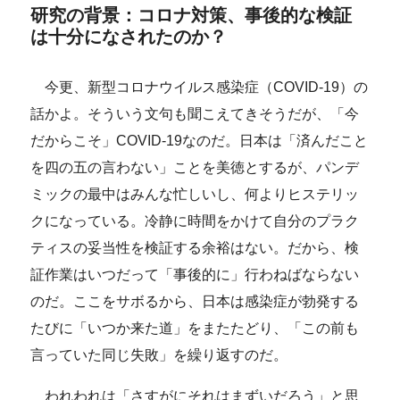
研究の背景：コロナ対策、事後的な検証
は十分になされたのか？
今更、新型コロナウイルス感染症（COVID-19）の
話かよ。そういう文句も聞こえてきそうだが、「今
だからこそ」COVID-19なのだ。日本は「済んだこと
を四の五の言わない」ことを美徳とするが、パンデ
ミックの最中はみんな忙しいし、何よりヒステリッ
クになっている。冷静に時間をかけて自分のプラク
ティスの妥当性を検証する余裕はない。だから、検
証作業はいつだって「事後的に」行わねばならない
のだ。ここをサボるから、日本は感染症が勃発する
たびに「いつか来た道」をまたたどり、「この前も
言っていた同じ失敗」を繰り返すのだ。
われわれは「さすがにそれはまずいだろう」と思