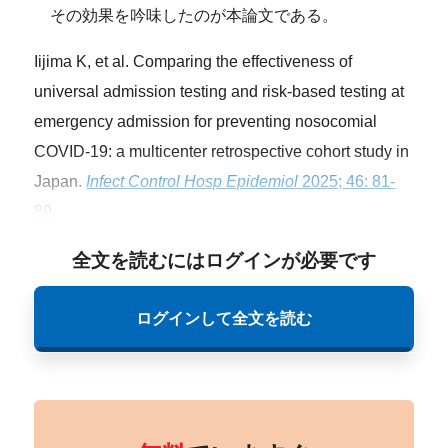
その効果を吟味したのが本論文である。
Iijima K, et al. Comparing the effectiveness of
universal admission testing and risk-based testing at
emergency admission for preventing nosocomial
COVID-19: a multicenter retrospective cohort study in
Japan.
Infect Control Hosp Epidemiol
2025; 46: 81-
89.
全文を読むにはログインが必要です
ログインして全文を読む