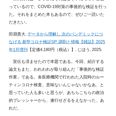
っているので、COVID-19対策の事後的な検証を行っ
た。それをまとめた本もあるので、ぜひご一読いた
だきたい。
田淵貴大.
データから理解し 次のパンデミックにつ
なげる 新型コロナ検証SP. 調剤と情報【雑誌】2025
年1月増刊
【定価4,180円（税込）】. じほう, 2025.
宣伝も済ませたので本題である。今回、紹介する
論文もまた、われわれが取り組んだ「事後的な検証
作業」である。各医療機関で行われた入院時のルー
ティンコロナ検査。意味ないんじゃないかなあ、と
思っていた人も多いと思うが、あちらこちらの政治
的プレッシャーから、遂行せざるをえなかった、あ
れだ。