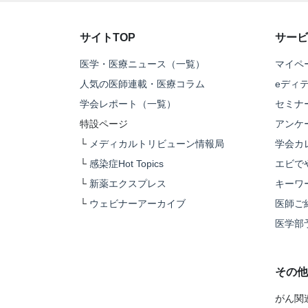
サイトTOP
サービ
医学・医療ニュース（一覧）
マイペ
人気の医師連載・医療コラム
eディ
学会レポート（一覧）
セミナ
特設ページ
アンケ
└
メディカルトリビューン情報局
学会カ
└
感染症Hot Topics
エビで
└
新薬エクスプレス
キーワ
└
ウェビナーアーカイブ
医師ご
医学部
その他
がん関