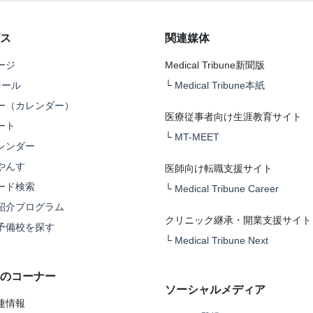
ス
関連媒体
ージ
Medical Tribune新聞版
テール
└
Medical Tribune本紙
ー（カレンダー）
医療従事者向け生涯教育サイト
ート
└
MT-MEET
レンダー
やんす
医師向け転職支援サイト
ード検索
└
Medical Tribune Career
紹介プログラム
クリニック継承・開業支援サイト
予備校を探す
└
Medical Tribune Next
のコーナー
ソーシャルメディア
連情報