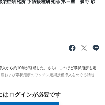
染症研究所 予防接種研究部 第三室 森野 紗
種導入から約10年が経過した。さらにこのほど帯状疱疹も定
水痘および帯状疱疹のワクチン定期接種導入をめぐる話題
にはログインが必要です