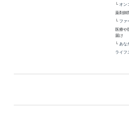
└
オン
薬剤師
└
ファ
医療や
届け
└
あな
ライフ