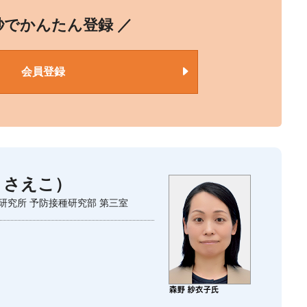
0秒でかんたん登録 ／
会員登録
 さえこ）
研究所 予防接種研究部 第三室