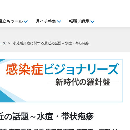
役立ちツール
月イチ特集
転職／継承
ーズ
小児感染症に関する最近の話題～水痘・帯状疱疹
近の話題～水痘・帯状疱疹