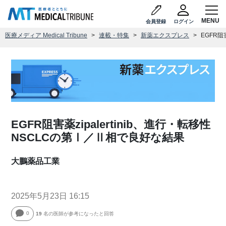
会員登録
ログイン
医療メディア Medical Tribune
連載・特集
新薬エクスプレス
EGFR阻
EGFR阻害薬zipalertinib、進行・転移性
NSCLCの第Ⅰ／Ⅱ相で良好な結果
大鵬薬品工業
2025年5月23日 16:15
0
19
名の医師が参考になったと回答