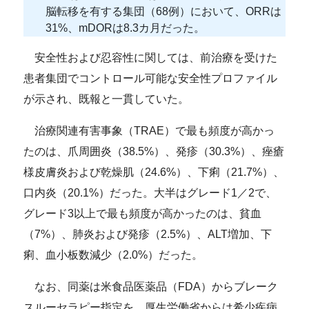
脳転移を有する集団（68例）において、ORRは
31%、mDORは8.3カ月だった。
安全性および忍容性に関しては、前治療を受けた
患者集団でコントロール可能な安全性プロファイル
が示され、既報と一貫していた。
治療関連有害事象（TRAE）で最も頻度が高かっ
たのは、爪周囲炎（38.5%）、発疹（30.3%）、痤瘡
様皮膚炎および乾燥肌（24.6%）、下痢（21.7%）、
口内炎（20.1%）だった。大半はグレード1／2で、
グレード3以上で最も頻度が高かったのは、貧血
（7%）、肺炎および発疹（2.5%）、ALT増加、下
痢、血小板数減少（2.0%）だった。
なお、同薬は米食品医薬品（FDA）からブレーク
スルーセラピー指定を、厚生労働省からは希少疾病