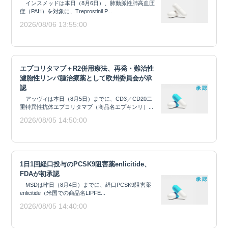
インスメッドは本日（8月6日）、肺動脈性肺高血圧
症（PAH）を対象に、Treprostinil P...
2026/08/06 13:55:00
エプコリタマブ＋R2併用療法、再発・難治性
濾胞性リンパ腫治療薬として欧州委員会が承
認
アッヴィは本日（8月5日）までに、CD3／CD20二
重特異性抗体エプコリタマブ（商品名エプキンリ）...
2026/08/05 14:50:00
1日1回経口投与のPCSK9阻害薬enlicitide、
FDAが初承認
MSDは昨日（8月4日）までに、経口PCSK9阻害薬
enlicitide（米国での商品名LIPFE...
2026/08/05 14:40:00