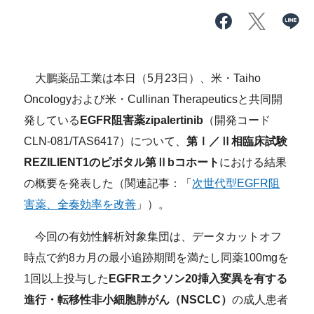
大鵬薬品工業は本日（5月23日）、米・Taiho
Oncologyおよび米・Cullinan Therapeuticsと共同開
発している
EGFR阻害薬zipalertinib
（開発コード
CLN-081/TAS6417）について、
第Ⅰ／Ⅱ相臨床試験
REZILIENT1のピボタル第Ⅱbコホート
における結果
の概要を発表した（関連記事：「
次世代型EGFR阻
害薬、全奏効率を改善
」）。
今回の有効性解析対象集団は、データカットオフ
時点で約8カ月の最小追跡期間を満たし同薬100mgを
1回以上投与した
EGFRエクソン20挿入変異を有する
進行・転移性非小細胞肺がん（NSCLC）
の成人患者