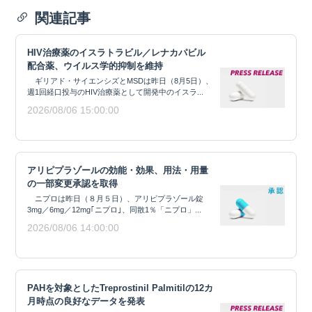
関連記事
HIV治療薬のイスラトラビル／レナカパビル
配合薬、ウイルス学的抑制を維持
ギリアド・サイエンシズとMSDは昨日（8月5日）、
週1回経口投与のHIV治療薬として開発中のイスラ...
2026/08/06 15:00:00
アリピプラゾールの効能・効果、用法・用量
の一部変更承認を取得
ニプロは昨日（８月５日）、アリピプラゾール錠
3mg／6mg／12mg｢ニプロ｣、同散1％「ニプロ」...
2026/08/06 14:00:00
PAHを対象としたTreprostinil Palmitilの12カ
月時点の良好なデータを発表