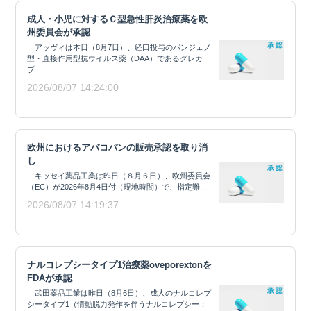
成人・小児に対するＣ型急性肝炎治療薬を欧
州委員会が承認
アッヴィは本日（8月7日）、経口投与のパンジェノ
型・直接作用型抗ウイルス薬（DAA）であるグレカ
プ...
2026/08/07 14:24:00
欧州におけるアバコパンの販売承認を取り消
し
キッセイ薬品工業は昨日（８月６日）、欧州委員会
（EC）が2026年8月4日付（現地時間）で、指定難...
2026/08/07 14:19:37
ナルコレプシータイプ1治療薬oveporextonを
FDAが承認
武田薬品工業は昨日（8月6日）、成人のナルコレプ
シータイプ1（情動脱力発作を伴うナルコレプシー；