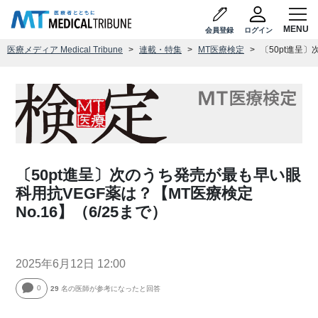
会員登録
ログイン
医療メディア Medical Tribune
連載・特集
MT医療検定
〔50pt進呈〕
〔50pt進呈〕次のうち発売が最も早い眼
科用抗VEGF薬は？【MT医療検定
No.16】（6/25まで）
2025年6月12日 12:00
0
29
名の医師が参考になったと回答