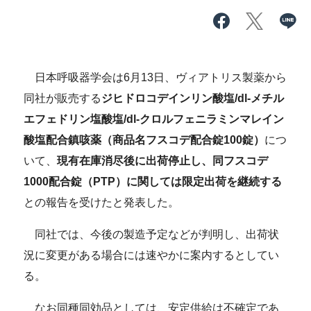
日本呼吸器学会は6月13日、ヴィアトリス製薬から
同社が販売する
ジヒドロコデインリン酸塩/dl-メチル
エフェドリン塩酸塩/dl-クロルフェニラミンマレイン
酸塩配合鎮咳薬（商品名フスコデ配合錠100錠）
につ
いて、
現有在庫消尽後に出荷停止し、同フスコデ
1000配合錠（PTP）に関しては限定出荷を継続する
との報告を受けたと発表した。
同社では、今後の製造予定などが判明し、出荷状
況に変更がある場合には速やかに案内するとしてい
る。
なお同種同効品としては、安定供給は不確定であ