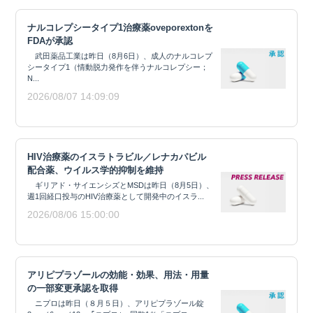
ナルコレプシータイプ1治療薬oveporextonを
FDAが承認
武田薬品工業は昨日（8月6日）、成人のナルコレプ
シータイプ1（情動脱力発作を伴うナルコレプシー；
N...
2026/08/07 14:09:09
HIV治療薬のイスラトラビル／レナカパビル
配合薬、ウイルス学的抑制を維持
ギリアド・サイエンシズとMSDは昨日（8月5日）、
週1回経口投与のHIV治療薬として開発中のイスラ...
2026/08/06 15:00:00
アリピプラゾールの効能・効果、用法・用量
の一部変更承認を取得
ニプロは昨日（８月５日）、アリピプラゾール錠