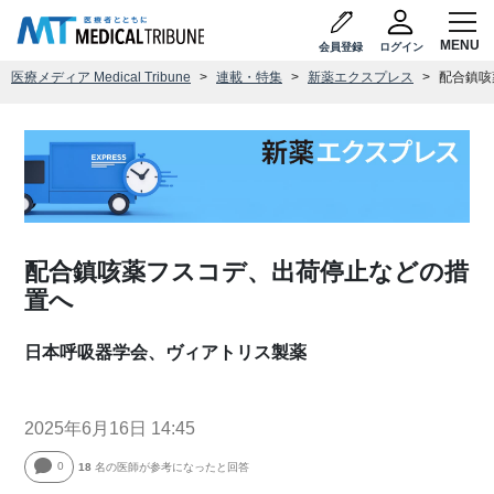
会員登録
ログイン
医療メディア Medical Tribune
連載・特集
新薬エクスプレス
配合鎮咳
配合鎮咳薬フスコデ、出荷停止などの措
置へ
日本呼吸器学会、ヴィアトリス製薬
2025年6月16日 14:45
0
18
名の医師が参考になったと回答