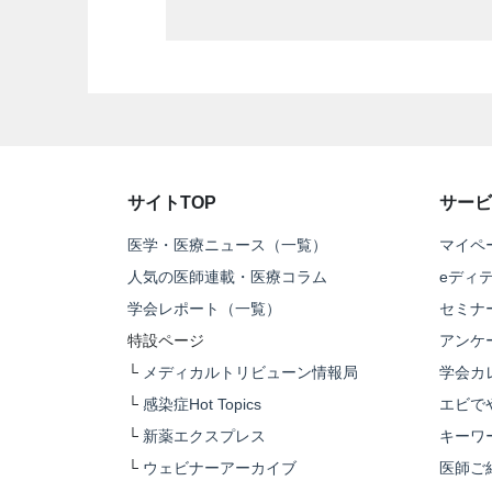
サイトTOP
サービ
医学・医療ニュース（一覧）
マイペ
人気の医師連載・医療コラム
eディ
学会レポート（一覧）
セミナ
特設ページ
アンケ
└
メディカルトリビューン情報局
学会カ
└
感染症Hot Topics
エビで
└
新薬エクスプレス
キーワ
└
ウェビナーアーカイブ
医師ご