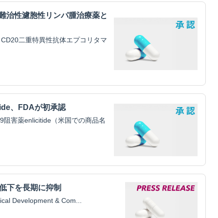
・難治性濾胞性リンパ腫治療薬と
CD20二重特異性抗体エプコリタマ
tide、FDAが初承認
害薬enlicitide（米国での商品名
腎機能低下を長期に抑制
Development & Com...