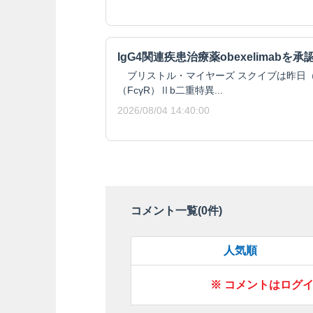
IgG4関連疾患治療薬obexelimabを承
ブリストル・マイヤーズ スクイブは昨日（8月
（FcγR）Ⅱb二重特異...
2026/08/04 14:40:00
コメント一覧(
0
件)
人気順
※ コメントはログ