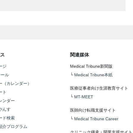
ス
関連媒体
ージ
Medical Tribune新聞版
テール
└
Medical Tribune本紙
ー（カレンダー）
医療従事者向け生涯教育サイト
ート
└
MT-MEET
レンダー
やんす
医師向け転職支援サイト
ード検索
└
Medical Tribune Career
紹介プログラム
クリニック継承・開業支援サイト