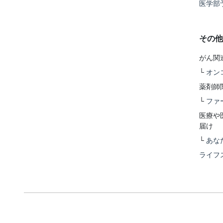
医学部
その他
がん関
└
オン
薬剤師
└
ファ
医療や
届け
└
あな
ライフ