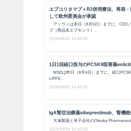
エプコリタマブ＋R2併用療法、再発
して欧州委員会が承認
アッヴィは本日（8月5日）までに、CD3／
ブ（商品名エプキンリ）...
2026/08/05 14:50:00
1日1回経口投与のPCSK9阻害薬enlici
MSDは昨日（8月4日）までに、経口PCSK9阻
LIPFE...
2026/08/05 14:40:00
IgA腎症治療薬sibeprenlimab、
大塚製薬と米子会社のOtsuka Pharmaceutical 
2026/08/04 14:50:00