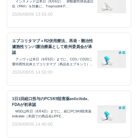
インスメッドは本日（8月6日）、肺動脈性肺高血圧
症（PAH）を対象に、Treprostinil P...
2026/08/06 13:55:00
エプコリタマブ＋R2併用療法、再発・難治性
濾胞性リンパ腫治療薬として欧州委員会が承
認
アッヴィは本日（8月5日）までに、CD3／CD20二
重特異性抗体エプコリタマブ（商品名エプキンリ）...
2026/08/05 14:50:00
1日1回経口投与のPCSK9阻害薬enlicitide、
FDAが初承認
MSDは昨日（8月4日）までに、経口PCSK9阻害薬
enlicitide（米国での商品名LIPFE...
2026/08/05 14:40:00