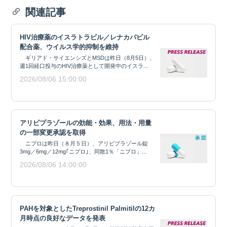
関連記事
HIV治療薬のイスラトラビル／レナカパビル
配合薬、ウイルス学的抑制を維持
ギリアド・サイエンシズとMSDは昨日（8月5日）、
週1回経口投与のHIV治療薬として開発中のイスラ...
2026/08/06 15:00:00
アリピプラゾールの効能・効果、用法・用量
の一部変更承認を取得
ニプロは昨日（８月５日）、アリピプラゾール錠
3mg／6mg／12mg｢ニプロ｣、同散1％「ニプロ」...
2026/08/06 14:00:00
PAHを対象としたTreprostinil Palmitilの12カ
月時点の良好なデータを発表