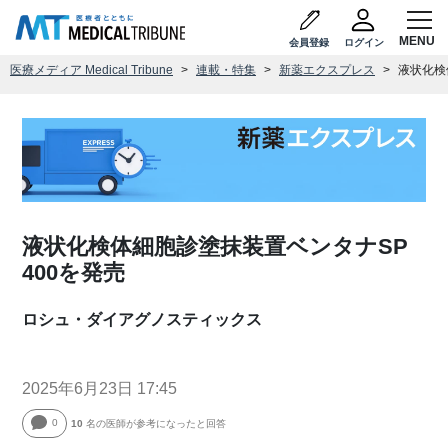
会員登録
ログイン
医療メディア Medical Tribune
連載・特集
新薬エクスプレス
液状化検
液状化検体細胞診塗抹装置ベンタナSP
400を発売
ロシュ・ダイアグノスティックス
2025年6月23日 17:45
0
10
名の医師が参考になったと回答