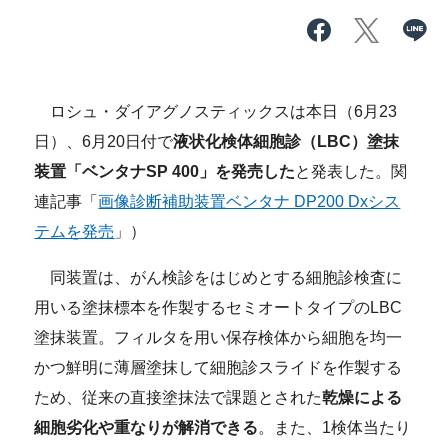
ロシュ・ダイアグノスティックスは本日（6月23
日）、6月20日付で
液状化検体細胞診（LBC）塗抹
装置「ベンタナSP 400」を発売した
と発表した。関
連記事「
画像診断補助装置ベンタナ DP200 Dxシス
テムを発売
」）
同装置は、がん検診をはじめとする細胞診検査に
用いる塗抹標本を作製するセミオートタイプのLBC
塗抹装置。フィルタを用い保存検体から細胞を均一
かつ鮮明に薄層塗抹して細胞診スライドを作製する
ため、従来の直接塗抹法で課題とされた
乾燥による
細胞劣化や重なりが解消できる
。また、1検体当たり