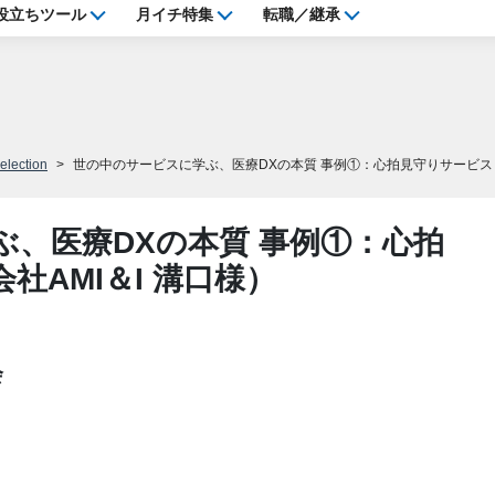
役立ちツール
月イチ特集
転職／継承
election
世の中のサービスに学ぶ、医療DXの本質 事例①：心拍見守りサービス（株式会社
、医療DXの本質 事例①：心拍
社AMI＆I 溝口様）
会