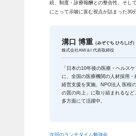
続、制度・診療報酬との整合性、そし
にとって示唆に富む視点が詰まった30
溝口 博重
（みぞぐち ひろしげ
株式会社AMI＆I 代表取締役
「日本の10年後の医療・ヘルス
に、全国の医療機関の人材採用・
経営支援を実施。NPO法人 医桜
の質の向上」に取り組まれるなど、
多方面にて活躍中。
次回のランチタイム勉強会