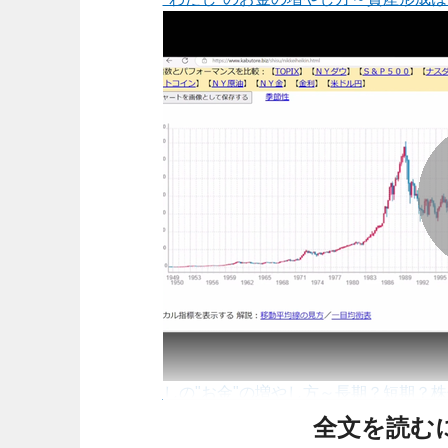
しの"お金"の増やし方～長期？短期？
全文を読む