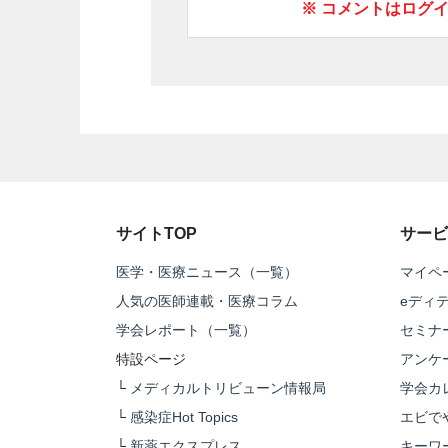
※ コメントはログ
サイトTOP
サービ
医学・医療ニュース（一覧）
マイペ
人気の医師連載・医療コラム
eディ
学会レポート（一覧）
セミナ
特設ページ
アンケ
└
メディカルトリビューン情報局
学会カ
└
感染症Hot Topics
エビで
└
新薬エクスプレス
キーワ