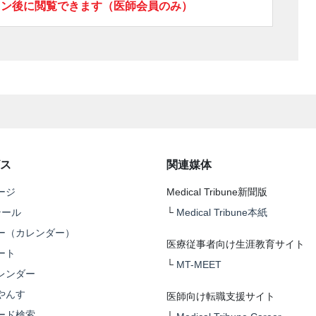
イン後に閲覧できます（医師会員のみ）
ス
関連媒体
ージ
Medical Tribune新聞版
テール
└
Medical Tribune本紙
ー（カレンダー）
医療従事者向け生涯教育サイト
ート
└
MT-MEET
レンダー
やんす
医師向け転職支援サイト
ード検索