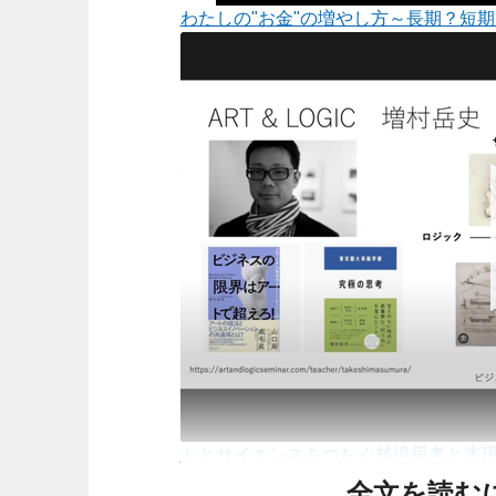
わたしの"お金"の増やし方～長期？短
トとサイエンスをつなぐ越境思考と表
全文を読む