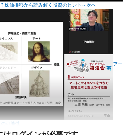
期？株価推移から読み解く投資のヒント～
次へ
アー
現の可能性
にはログインが必要です